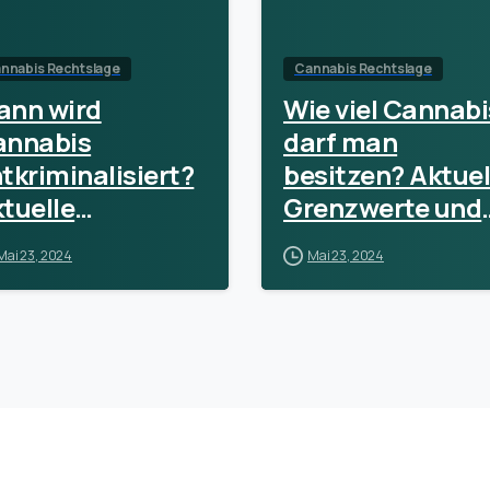
nnabis Rechtslage
Cannabis Rechtslage
ann wird
Wie viel Cannabi
annabis
darf man
tkriminalisiert?
besitzen? Aktuel
tuelle
Grenzwerte und
twicklungen
rechtliche Infos!
Mai 23, 2024
Mai 23, 2024
d Prognosen für
024