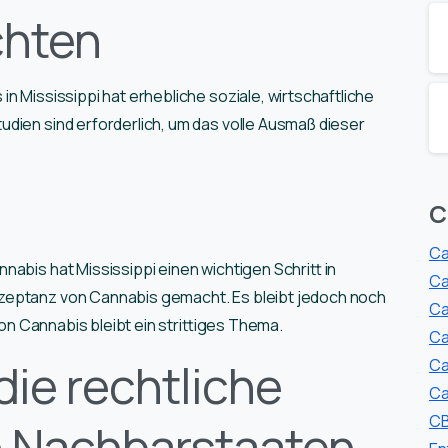
chten
n Mississippi hat erhebliche soziale, wirtschaftliche
dien sind erforderlich, um das volle Ausmaß dieser
C
Ca
abis hat Mississippi einen wichtigen Schritt in
Ca
zeptanz von Cannabis gemacht. Es bleibt jedoch noch
Ca
 von Cannabis bleibt ein strittiges Thema.
Ca
die rechtliche
Ca
Ca
CB
en Nachbarstaaten