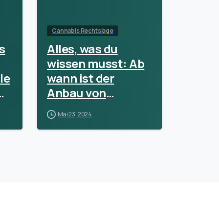
Cannabis Rechtslage
s
Alles, was du
wissen musst: Ab
le
wann ist der
Anbau von
Cannabis in
Mai 23, 2024
Deutschland
legal?