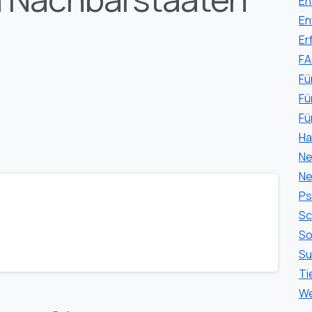
En
En
Er
F
Fü
Fü
Fü
Ha
Ne
Ne
Ps
Sc
So
Su
Ti
We