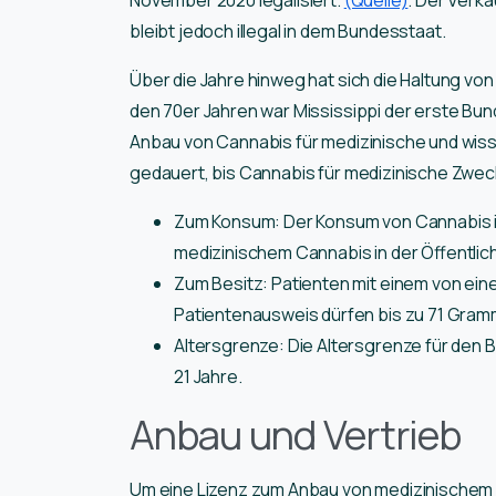
bleibt jedoch illegal in dem Bundesstaat.
Über die Jahre hinweg hat sich die Haltung vo
den 70er Jahren war Mississippi der erste Bu
Anbau von Cannabis für medizinische und wiss
gedauert, bis Cannabis für medizinische Zwec
Zum Konsum: Der Konsum von Cannabis ist
medizinischem Cannabis in der Öffentlichke
Zum Besitz: Patienten mit einem von ein
Patientenausweis dürfen bis zu 71 Gram
Altersgrenze: Die Altersgrenze für den
21 Jahre.
Anbau und Vertrieb
Um eine Lizenz zum Anbau von medizinischem Ca