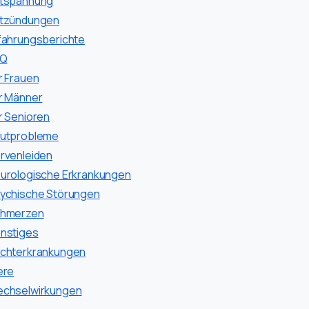
tspannung
tzündungen
fahrungsberichte
AQ
r Frauen
r Männer
r Senioren
utprobleme
rvenleiden
urologische Erkrankungen
ychische Störungen
hmerzen
nstiges
chterkrankungen
ere
chselwirkungen