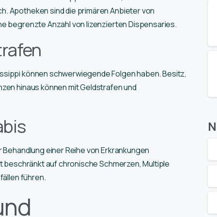
h. Apotheken sind die primären Anbieter von
ne begrenzte Anzahl von lizenzierten Dispensaries.
rafen
issippi können schwerwiegende Folgen haben. Besitz,
nzen hinaus können mit Geldstrafen und
abis
N
ur Behandlung einer Reihe von Erkrankungen
ht beschränkt auf chronische Schmerzen, Multiple
fällen führen.
und