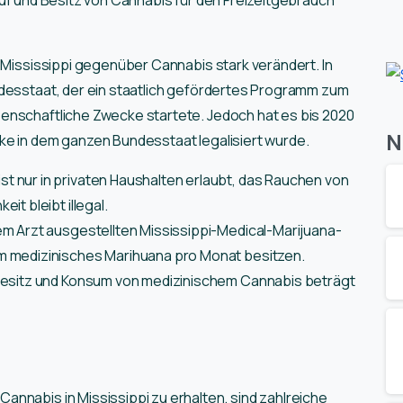
n Mississippi gegenüber Cannabis stark verändert. In
ndesstaat, der ein staatlich gefördertes Programm zum
enschaftliche Zwecke startete. Jedoch hat es bis 2020
N
ke in dem ganzen Bundesstaat legalisiert wurde.
 nur in privaten Haushalten erlaubt, das Rauchen von
it bleibt illegal.
em Arzt ausgestellten Mississippi-Medical-Marijuana-
m medizinisches Marihuana pro Monat besitzen.
 Besitz und Konsum von medizinischem Cannabis beträgt
nnabis in Mississippi zu erhalten, sind zahlreiche