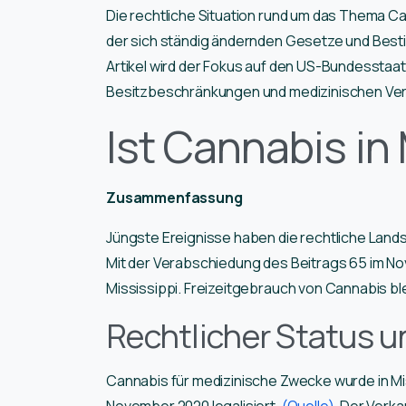
Die rechtliche Situation rund um das Thema Ca
der sich ständig ändernden Gesetze und Besti
Artikel wird der Fokus auf den US-Bundesstaat 
Besitzbeschränkungen und medizinischen Verw
Ist Cannabis in 
Zusammenfassung
Jüngste Ereignisse haben die rechtliche Landsc
Mit der Verabschiedung des Beitrags 65 im Nov
Mississippi. Freizeitgebrauch von Cannabis blei
Rechtlicher Status u
Cannabis für medizinische Zwecke wurde in Mi
November 2020 legalisiert.
(Quelle)
. Der Verk