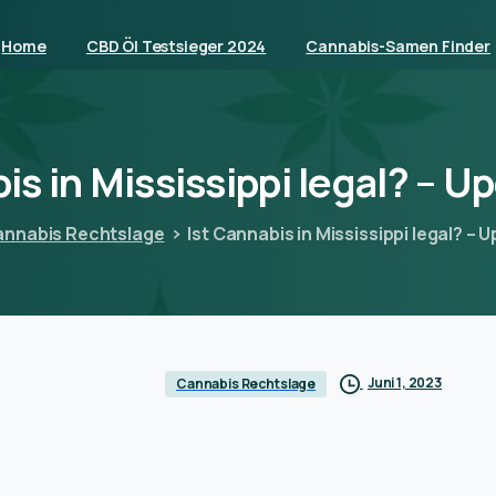
Home
CBD Öl Testsieger 2024
Cannabis-Samen Finder
is
in
Mississippi
legal?
–
Up
annabis Rechtslage
Ist Cannabis in Mississippi legal? –
Juni 1, 2023
Cannabis Rechtslage