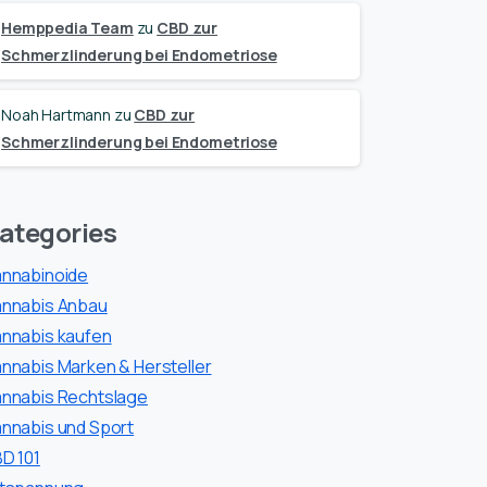
Hemppedia Team
zu
CBD zur
Schmerzlinderung bei Endometriose
Noah Hartmann
zu
CBD zur
Schmerzlinderung bei Endometriose
ategories
nnabinoide
nnabis Anbau
nnabis kaufen
nnabis Marken & Hersteller
nnabis Rechtslage
nnabis und Sport
D 101