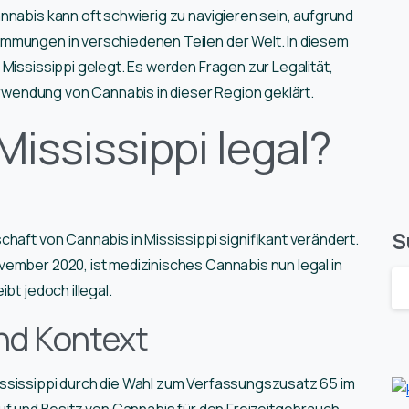
nnabis kann oft schwierig zu navigieren sein, aufgrund
mmungen in verschiedenen Teilen der Welt. In diesem
Mississippi gelegt. Es werden Fragen zur Legalität,
endung von Cannabis in dieser Region geklärt.
Mississippi legal?
S
haft von Cannabis in Mississippi signifikant verändert.
ember 2020, ist medizinisches Cannabis nun legal in
bt jedoch illegal.
nd Kontext
ssissippi durch die Wahl zum Verfassungszusatz 65 im
auf und Besitz von Cannabis für den Freizeitgebrauch