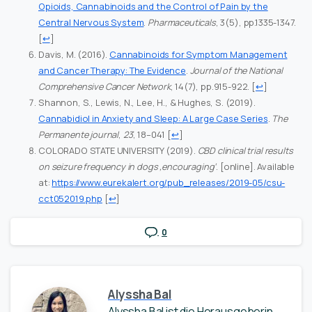
Opioids, Cannabinoids and the Control of Pain by the
Central Nervous System
.
Pharmaceuticals
, 3(5), pp.1335-1347.
[
↩
]
Davis, M. (2016).
Cannabinoids for Symptom Management
and Cancer Therapy: The Evidence
.
Journal of the National
Comprehensive Cancer Network
, 14(7), pp.915-922.
[
↩
]
Shannon, S., Lewis, N., Lee, H., & Hughes, S. (2019).
Cannabidiol in Anxiety and Sleep: A Large Case Series
.
The
Permanente journal
,
23
, 18–041
[
↩
]
COLORADO STATE UNIVERSITY (2019).
CBD clinical trial results
on seizure frequency in dogs ‚encouraging‘
. [online]. Available
at:
https://www.eurekalert.org/pub_releases/2019-05/csu-
cct052019.php
[
↩
]
0
Alyssha Bal
Alyssha Bal ist die Herausgeberin