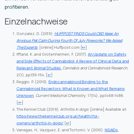
profitieren.
Einzelnachweise
Gonzalez, D. (2019).
HUFFPOST FINDS Could CBD Keep An
Anxious Pet Calm During Fourth Of July Fireworks? We Asked
The Experts
.
[online] Huffpost.com
[
↩
]
Iffland, K. and Grotenhermen, F. (2017).
An Update on Safety
and Side Effects of Cannabidiol: A Review of Clinical Data and
Relevant Animal Studies.
Cannabis and Cannabinoid Research
,
2(1), pp.139-154.
[
↩
]
Reggio, P. (2010).
Endocannabinoid Binding to the
Cannabinoid Receptors: What Is Known and What Remains
Unknown
.
Current Medicinal Chemistry
, 17(14), pp.1468-1486.
[
↩
]
The Kennel Club (2019).
Arthritis in dogs
. [online] Available at:
https://www.thekennelclub.org.uk/health/for-
owners/arthritis-in-dogs/
[
↩
]
Vanegas, H., Vazquez, E. and Tortorici, V. (2010).
NSAIDs,