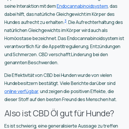
seine Interaktion mit dem
Endocannabinoidsystem
, das
dabei hilft, das natürliche Gleichgewicht im Körper des
3
Hundes aufrecht zu erhalten.
. Die Aufrechterhaltung des
natürlichen Gleichgewichts im Körper wird auch als
Homöostase bezeichnet. Das Endocannabinoidsystem ist
verantwortlich für die Appetitregulierung, Entzündungen
und Schmerzen. CBD verschafft Linderung bei den
genannten Beschwerden.
Die Effektivität von CBD bei Hunden wurde von vielen
Hundebesitzern bestätigt. Viele Berichte darüber sind
online verfügbar,
und zeigen die positiven Effekte, die
dieser Stoff auf den besten Freund des Menschen hat.
Also ist CBD Öl gut für Hunde?
Es ist schwierig, eine generalisierte Aussage zu treffen