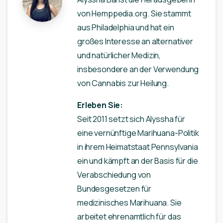
von Hemppedia.org. Sie stammt
aus Philadelphia und hat ein
großes Interesse an alternativer
und natürlicher Medizin,
insbesondere an der Verwendung
von Cannabis zur Heilung.
Erleben Sie:
Seit 2011 setzt sich Alyssha für
eine vernünftige Marihuana-Politik
in ihrem Heimatstaat Pennsylvania
ein und kämpft an der Basis für die
Verabschiedung von
Bundesgesetzen für
medizinisches Marihuana. Sie
arbeitet ehrenamtlich für das