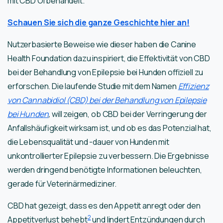
mit CBD Öl behandelt.
Schauen Sie sich die ganze Geschichte hier an!
Nutzerbasierte Beweise wie dieser haben die Canine
Health Foundation dazu inspiriert, die Effektivität von CBD
bei der Behandlung von Epilepsie bei Hunden offiziell zu
erforschen. Die laufende Studie mit dem Namen
Effizienz
von Cannabidiol (CBD) bei der Behandlung von Epilepsie
bei Hunden
,
will zeigen, ob CBD bei der Verringerung der
Anfallshäufigkeit wirksam ist, und ob es das Potenzial hat,
die Lebensqualität und -dauer von Hunden mit
unkontrollierter Epilepsie zu verbessern. Die Ergebnisse
werden dringend benötigte Informationen beleuchten,
gerade für Veterinärmediziner.
CBD hat gezeigt, dass es den Appetit anregt oder den
2
Appetitverlust behebt
und lindert Entzündungen durch