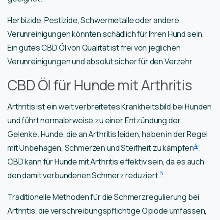
Herbizide, Pestizide, Schwermetalle oder andere
Verunreinigungen könnten schädlich für Ihren Hund sein.
Ein gutes CBD Öl von Qualität ist frei von jeglichen
Verunreinigungen und absolut sicher für den Verzehr.
CBD Öl für Hunde mit Arthritis
Arthritis ist ein weit verbreitetes Krankheitsbild bei Hunden
und führt normalerweise zu einer Entzündung der
Gelenke. Hunde, die an Arthritis leiden, haben in der Regel
4
mit Unbehagen, Schmerzen und Steifheit zu kämpfen
.
CBD kann für Hunde mit Arthritis effektiv sein, da es auch
5
den damit verbundenen Schmerz reduziert.
.
Traditionelle Methoden für die Schmerzregulierung bei
Arthritis, die verschreibungspflichtige Opiode umfassen,