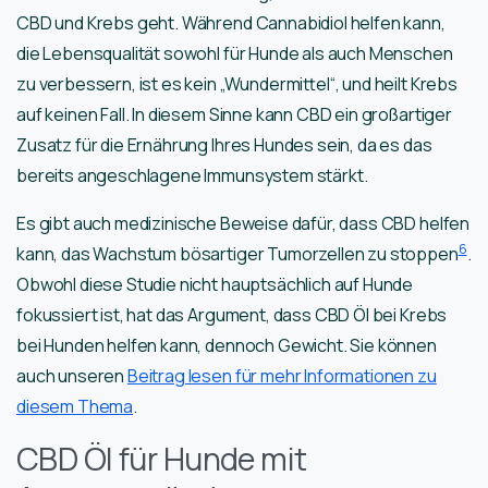
CBD und Krebs geht. Während Cannabidiol helfen kann,
die Lebensqualität sowohl für Hunde als auch Menschen
zu verbessern, ist es kein „Wundermittel“, und heilt Krebs
auf keinen Fall. In diesem Sinne kann CBD ein großartiger
Zusatz für die Ernährung Ihres Hundes sein, da es das
bereits angeschlagene Immunsystem stärkt.
Es gibt auch medizinische Beweise dafür, dass CBD helfen
6
kann, das Wachstum bösartiger Tumorzellen zu stoppen
.
Obwohl diese Studie nicht hauptsächlich auf Hunde
fokussiert ist, hat das Argument, dass CBD Öl bei Krebs
bei Hunden helfen kann, dennoch Gewicht. Sie können
auch unseren
Beitrag lesen für mehr Informationen zu
diesem Thema
.
CBD Öl für Hunde mit