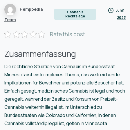
Hemppedia
Juni 1,
Cannabis
Rechtslage
2023
Team
Rate this post
Zusammenfassung
Die rechtliche Situation von Cannabis im Bundesstaat
Minnesota ist ein komplexes Thema, das weitreichende
Implikationen für Bewohner und potenzielle Besucher hat.
Einfach gesagt, medizinisches Cannabis ist legal und hoch
geregelt, während der Besitz und Konsum von Freizeit-
Cannabis weiterhin illegal ist. Im Unterschied zu
Bundesstaaten wie Colorado und Kalifornien, in denen
Cannabis vollständig legal ist, gelten in Minnesota