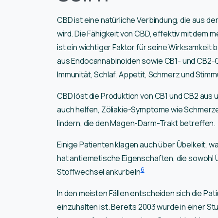
CBD ist eine natürliche Verbindung, die aus d
wird. Die Fähigkeit von CBD, effektiv mit dem 
ist ein wichtiger Faktor für seine Wirksamkeit
aus Endocannabinoiden sowie CB1- und CB2-C
Immunität, Schlaf, Appetit, Schmerz und Stimm
CBD löst die Produktion von CB1 und CB2 aus 
auch helfen, Zöliakie-Symptome wie Schmerze
lindern, die den Magen-Darm-Trakt betreffen.
Einige Patienten klagen auch über Übelkeit, w
hat antiemetische Eigenschaften, die sowohl Üb
6
Stoffwechsel ankurbeln
In den meisten Fällen entscheiden sich die Pati
einzuhalten ist. Bereits 2003 wurde in einer S