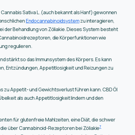
er Cannabis Sativa L. (auch bekannt als Hanf) gewonnen
menschlichen
Endocannabinoidsystem
zu interagieren,
 bei der Behandlung von Zöliakie. Dieses System besteht
annabinoidrezeptoren, die Körperfunktionen wie
ung regulieren.
und stärkt so das Immunsystem des Körpers. Es kann
n, Entzündungen, Appetitlosigkeit und Reizungen zu
as zu Appetit- und Gewichtsverlust führen kann. CBD Öl
elkeit als auch Appetitlosigkeit lindern und den
enten für glutenfreie Mahlzeiten, eine Diät, die schwer
7
tudie über Cannabinoid-Rezeptoren bei Zöliakie