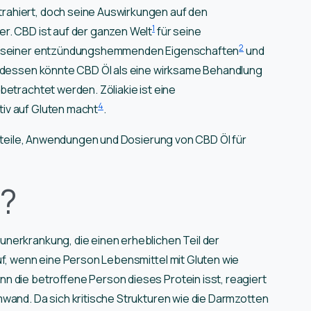
ahiert, doch seine Auswirkungen auf den
1
r. CBD ist auf der ganzen Welt
für seine
2
nd seiner entzündungshemmenden Eigenschaften
und
dessen könnte CBD Öl als eine wirksame Behandlung
betrachtet werden. Zöliakie ist eine
4
iv auf Gluten macht
.
Vorteile, Anwendungen und Dosierung von CBD Öl für
e?
nerkrankung, die einen erheblichen Teil der
auf, wenn eine Person Lebensmittel mit Gluten wie
n die betroffene Person dieses Protein isst, reagiert
mwand. Da sich kritische Strukturen wie die Darmzotten