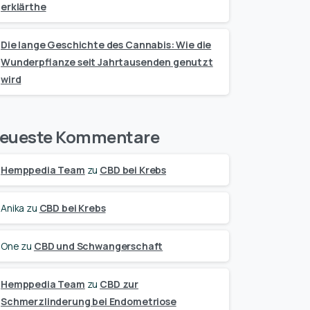
erklärthe
Die lange Geschichte des Cannabis: Wie die
Wunderpflanze seit Jahrtausenden genutzt
wird
eueste Kommentare
Hemppedia Team
zu
CBD bei Krebs
Anika
zu
CBD bei Krebs
One
zu
CBD und Schwangerschaft
Hemppedia Team
zu
CBD zur
Schmerzlinderung bei Endometriose