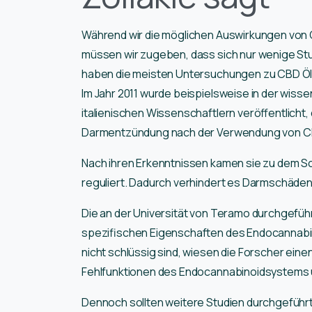
Während wir die möglichen Auswirkungen von C
müssen wir zugeben, dass sich nur wenige St
haben die meisten Untersuchungen zu CBD Öl u
Im Jahr 2011 wurde beispielsweise in der wiss
italienischen Wissenschaftlern veröffentlicht,
Darmentzündung nach der Verwendung von CBD
Nach ihren Erkenntnissen kamen sie zu dem S
reguliert. Dadurch verhindert es Darmschäden,
Die an der Universität von Teramo durchgefüh
spezifischen Eigenschaften des Endocannabi
nicht schlüssig sind, wiesen die Forscher ei
Fehlfunktionen des Endocannabinoidsystems u
Dennoch sollten weitere Studien durchgeführ