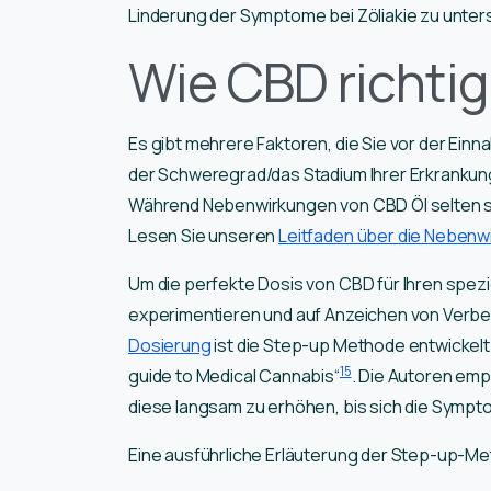
Linderung der Symptome bei Zöliakie zu unte
Wie CBD richtig
Es gibt mehrere Faktoren, die Sie vor der Ei
der Schweregrad/das Stadium Ihrer Erkrankung
Während Nebenwirkungen von CBD Öl selten sin
Lesen Sie unseren
Leitfaden über die Neben
Um die perfekte Dosis von CBD für Ihren speziel
experimentieren und auf Anzeichen von Verbes
Dosierung
ist die Step-up Methode entwickel
15
guide to Medical Cannabis“
. Die Autoren emp
diese langsam zu erhöhen, bis sich die Symp
Eine ausführliche Erläuterung der Step-up-Me