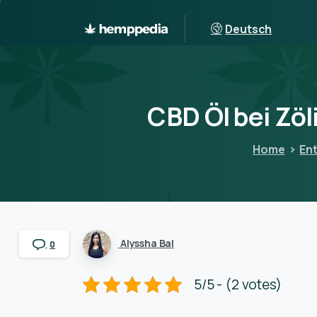
Deutsch
CBD
Öl
bei
Zöl
Home
En
Alyssha Bal
0
5/5 - (2 votes)