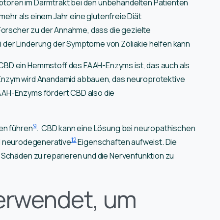
toren im Darmtrakt bei den unbehandelten Patienten
 mehr als einem Jahr eine glutenfreie Diät
Forscher zu der Annahme, dass die gezielte
 der Linderung der Symptome von Zöliakie helfen kann
CBD ein Hemmstoff des FAAH-Enzyms ist, das auch als
nzym wird Anandamid abbauen, das neuroprotektive
AAH-Enzyms fördert CBD also die
9
en führen
. CBD kann eine Lösung bei neuropathischen
12
 neurodegenerative
Eigenschaften aufweist. Die
 Schäden zu reparieren und die Nervenfunktion zu
erwendet, um