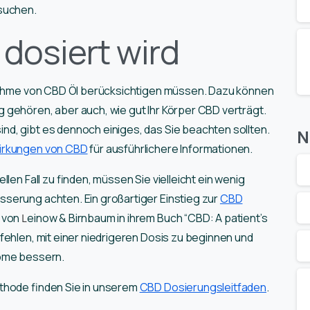
rsuchen.
 dosiert wird
nnahme von CBD Öl berücksichtigen müssen. Dazu können
 gehören, aber auch, wie gut Ihr Körper CBD verträgt.
d, gibt es dennoch einiges, das Sie beachten sollten.
N
wirkungen von CBD
für ausführlichere Informationen.
len Fall zu finden, müssen Sie vielleicht ein wenig
serung achten. Ein großartiger Einstieg zur
CBD
t von
einow & Birnbaum in ihrem Buch “CBD: A patient’s
L
fehlen, mit einer niedrigeren Dosis zu beginnen und
tome bessern.
thode finden Sie in unserem
CBD Dosierungsleitfaden
.