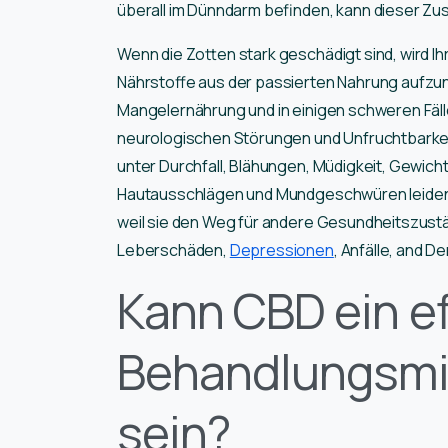
überall im Dünndarm befinden, kann dieser Zu
Wenn die Zotten stark geschädigt sind, wird I
Nährstoffe aus der passierten Nahrung aufzu
Mangelernährung und in einigen schweren Fäll
neurologischen Störungen und Unfruchtbarkei
unter Durchfall, Blähungen, Müdigkeit, Gewic
Hautausschlägen und Mundgeschwüren leiden. B
weil sie den Weg für andere Gesundheitszustä
Leberschäden,
Depressionen
, Anfälle, and D
Kann CBD ein ef
Behandlungsmitt
sein?