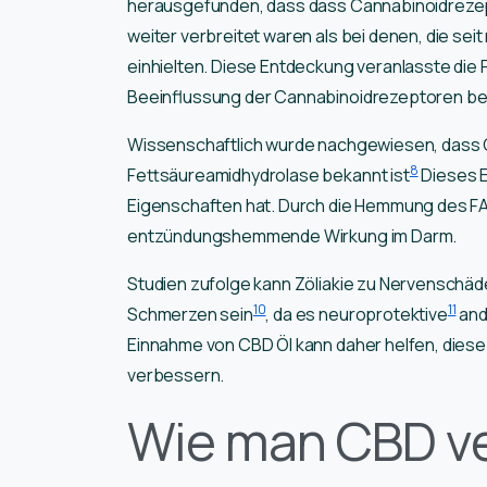
herausgefunden, dass dass Cannabinoidrezep
weiter verbreitet waren als bei denen, die seit
einhielten. Diese Entdeckung veranlasste die 
Beeinflussung der Cannabinoidrezeptoren bei
Wissenschaftlich wurde nachgewiesen, dass 
8
Fettsäureamidhydrolase bekannt ist
Dieses E
Eigenschaften hat. Durch die Hemmung des F
entzündungshemmende Wirkung im Darm.
Studien zufolge kann Zöliakie zu Nervenschäd
10
11
Schmerzen sein
, da es neuroprotektive
and
Einnahme von CBD Öl kann daher helfen, diese
verbessern.
Wie man CBD v