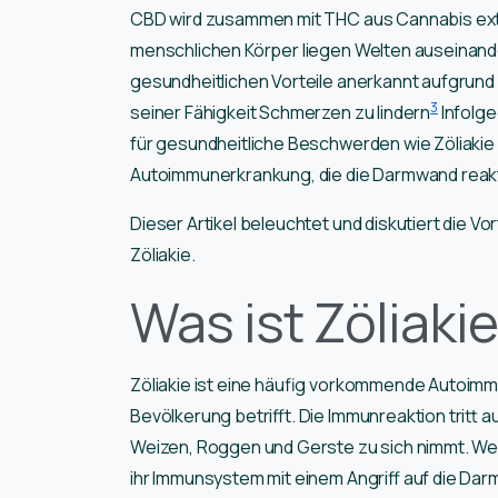
CBD wird zusammen mit THC aus Cannabis extr
menschlichen Körper liegen Welten auseinande
gesundheitlichen Vorteile anerkannt aufgru
3
seiner Fähigkeit Schmerzen zu lindern
Infolge
für gesundheitliche Beschwerden wie Zöliakie 
Autoimmunerkrankung, die die Darmwand reakt
Dieser Artikel beleuchtet und diskutiert die 
Zöliakie.
Was ist Zöliaki
Zöliakie ist eine häufig vorkommende Autoimmu
Bevölkerung betrifft. Die Immunreaktion tritt 
Weizen, Roggen und Gerste zu sich nimmt. Wen
ihr Immunsystem mit einem Angriff auf die Dar