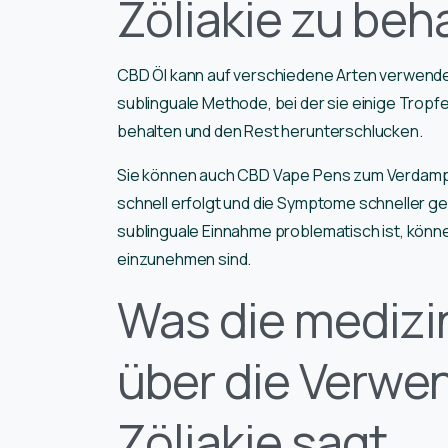
Zöliakie zu beh
CBD Öl kann auf verschiedene Arten verwende
sublinguale Methode, bei der sie einige Tropf
behalten und den Rest herunterschlucken.
Sie können auch CBD Vape Pens zum Verdamp
schnell erfolgt und die Symptome schneller g
sublinguale Einnahme problematisch ist, könn
einzunehmen sind.
Was die medizi
über die Verwe
Zöliakie sagt