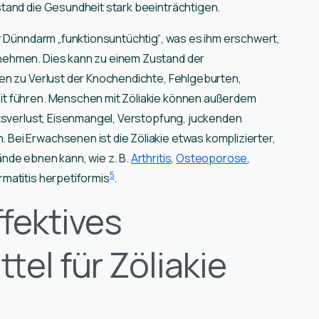
stand die Gesundheit stark beeinträchtigen.
hr Dünndarm „funktionsuntüchtig“, was es ihm erschwert,
nehmen. Dies kann zu einem Zustand der
en zu Verlust der Knochendichte, Fehlgeburten,
t führen. Menschen mit Zöliakie können außerdem
htsverlust, Eisenmangel, Verstopfung, juckenden
ei Erwachsenen ist die Zöliakie etwas komplizierter,
nde ebnen kann, wie z. B.
Arthritis
,
Osteoporose
,
5
ermatitis herpetiformis
.
fektives
el für Zöliakie