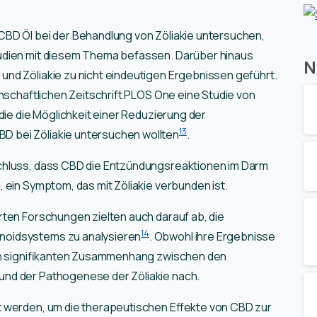
BD Öl bei der Behandlung von Zöliakie untersuchen,
udien mit diesem Thema befassen. Darüber hinaus
N
nd Zöliakie zu nicht eindeutigen Ergebnissen geführt.
enschaftlichen Zeitschrift PLOS One eine Studie von
 die die Möglichkeit einer Reduzierung der
13
 bei Zöliakie untersuchen wollten
.
chluss, dass CBD die Entzündungsreaktionen im Darm
 ein Symptom, das mit Zöliakie verbunden ist.
rten Forschungen zielten auch darauf ab, die
14
noidsystems zu analysieren
. Obwohl ihre Ergebnisse
nen signifikanten Zusammenhang zwischen den
nd der Pathogenese der Zöliakie nach.
t werden, um die therapeutischen Effekte von CBD zur