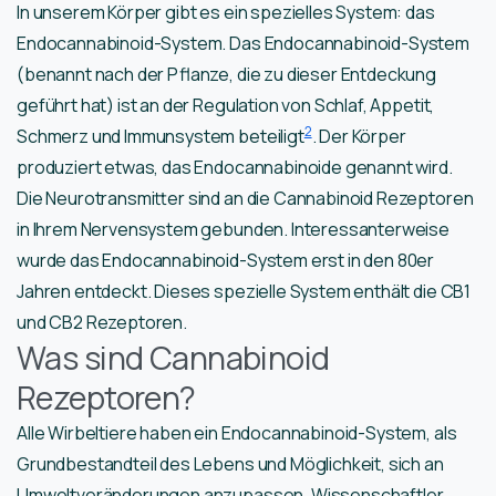
In unserem Körper gibt es ein spezielles System: das
Endocannabinoid-System. Das Endocannabinoid-System
(benannt nach der Pflanze, die zu dieser Entdeckung
geführt hat) ist an der Regulation von Schlaf, Appetit,
2
Schmerz und Immunsystem beteiligt
. Der Körper
produziert etwas, das Endocannabinoide genannt wird.
Die Neurotransmitter sind an die Cannabinoid Rezeptoren
in Ihrem Nervensystem gebunden. Interessanterweise
wurde das Endocannabinoid-System erst in den 80er
Jahren entdeckt. Dieses spezielle System enthält die CB1
und CB2 Rezeptoren.
Was sind Cannabinoid
Rezeptoren?
Alle Wirbeltiere haben ein Endocannabinoid-System, als
Grundbestandteil des Lebens und Möglichkeit, sich an
Umweltveränderungen anzupassen. Wissenschaftler