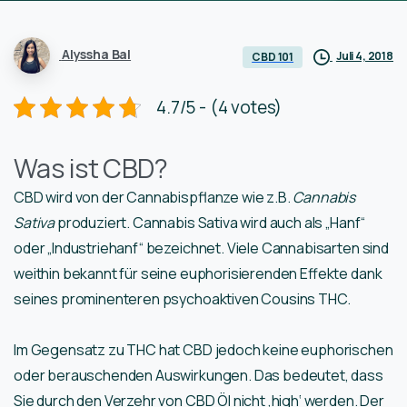
Alyssha Bal
Juli 4, 2018
CBD 101
4.7/5 - (4 votes)
Was ist CBD?
CBD wird von der Cannabispflanze wie z.B.
Cannabis
Sativa
produziert. Cannabis Sativa wird auch als „Hanf“
oder „Industriehanf“ bezeichnet. Viele Cannabisarten sind
weithin bekannt für seine euphorisierenden Effekte dank
seines prominenteren psychoaktiven Cousins THC.
Im Gegensatz zu THC hat CBD jedoch keine euphorischen
oder berauschenden Auswirkungen. Das bedeutet, dass
Sie durch den Verzehr von CBD Öl nicht ‚high‘ werden. Der