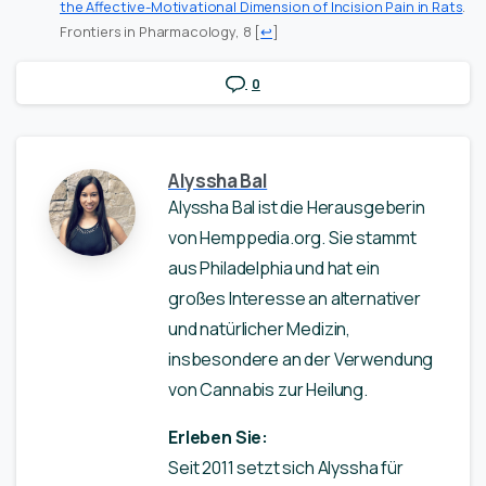
the Affective-Motivational Dimension of Incision Pain in Rats
.
Frontiers in Pharmacology, 8
[
↩
]
0
Alyssha Bal
Alyssha Bal ist die Herausgeberin
von Hemppedia.org. Sie stammt
aus Philadelphia und hat ein
großes Interesse an alternativer
und natürlicher Medizin,
insbesondere an der Verwendung
von Cannabis zur Heilung.
Erleben Sie:
Seit 2011 setzt sich Alyssha für