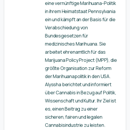
eine vernünftige Marihuana-Politik
in ihrem Heimatstaat Pennsylvania
ein und kämpft an der Basis für die
Verabschiedung von
Bundesgesetzen für
medizinisches Marihuana. Sie
arbeitet ehrenamtlich für das
Marijuana Policy Project (MPP), die
größte Organisation zur Reform
der Marihuanapolitik in den USA.
Alyssha berichtet und informiert
über Cannabis in Bezug auf Politik,
Wissenschaft und Kultur. Ihr Ziel ist
es, einen Beitrag zu einer
sicheren, fairen und legalen
Cannabisindustrie zu leisten.