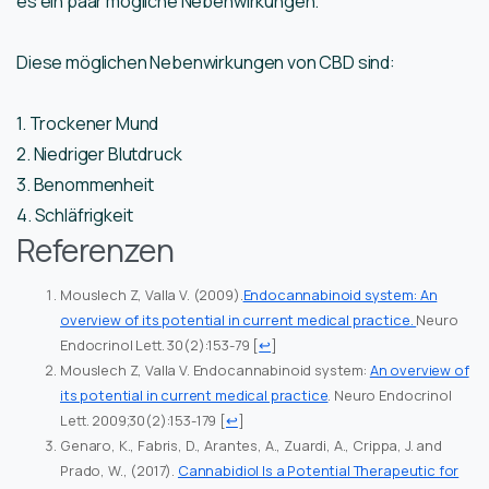
es ein paar mögliche Nebenwirkungen.
Diese möglichen Nebenwirkungen von CBD sind:
1. Trockener Mund
2. Niedriger Blutdruck
3. Benommenheit
4. Schläfrigkeit
Referenzen
Mouslech Z, Valla V. (2009).
Endocannabinoid system: An
overview of its potential in current medical practice.
Neuro
Endocrinol Lett. 30(2):153-79
[
↩
]
Mouslech Z, Valla V. Endocannabinoid system:
An overview of
its potential in current medical practice
. Neuro Endocrinol
Lett. 2009;30(2):153-179
[
↩
]
Genaro, K., Fabris, D., Arantes, A., Zuardi, A., Crippa, J. and
Prado, W., (2017).
Cannabidiol Is a Potential Therapeutic for