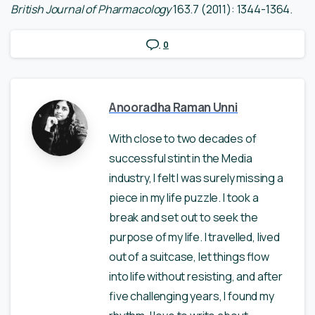
British Journal of Pharmacology
163.7 (2011): 1344-1364.
0
Anooradha Raman Unni
With close to two decades of
successful stint in the Media
industry, I felt I was surely missing a
piece in my life puzzle. I took a
break and set out to seek the
purpose of my life. I travelled, lived
out of a suitcase, let things flow
into life without resisting, and after
five challenging years, I found my