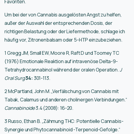
Favoriten.
Um bei der von Cannabis ausgelösten Angst zu helfen,
außer der Auswahl der entsprechenden Dosis, der
richtigen Belastung oder der Liefermethode, schlage ich
häufig vor, Zitronenbalsam oder 5-HTP einzubeziehen.
1 Gregg JM, Small EW, Moore R, Raft D und Toomey TC
(1976) Emotionale Reaktion auf intravenöse Delta-9-
Tetrahydrocannabinol während der oralen Operation.
J
Oral Surg
34:
301-113.
2 McPartland, John M. „Verfälschung von Cannabis mit
Tabak, Calamus und anderen cholinergen Verbindungen.“
Cannabinoide
3.4 (2008): 16-20.
3 Russo, Ethan B. „Zähmung THC: Potentielle Cannabis-
Synergie und Phytocannabinoid
-Terpenoid-Gefolge.“