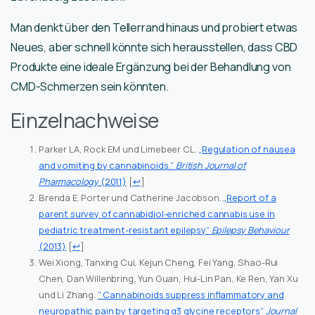
Man denkt über den Tellerrand hinaus und probiert etwas
Neues, aber schnell könnte sich herausstellen, dass CBD
Produkte eine ideale Ergänzung bei der Behandlung von
CMD-Schmerzen sein könnten.
Einzelnachweise
Parker LA, Rock EM und Limebeer CL.
„Regulation of nausea
and vomiting by cannabinoids.“
British Journal of
Pharmacology
(2011)
[
↩
]
Brenda E. Porter und Catherine Jacobson.
„Report of a
parent survey of cannabidiol-enriched cannabis use in
pediatric treatment-resistant epilepsy“
Epilepsy Behaviour
(2013)
[
↩
]
Wei Xiong, Tanxing Cui, Kejun Cheng, Fei Yang, Shao-Rui
Chen, Dan Willenbring, Yun Guan, Hui-Lin Pan, Ke Ren, Yan Xu
und Li Zhang.
“ Cannabinoids suppress inflammatory and
neuropathic pain by targeting α3 glycine receptors“
Journal