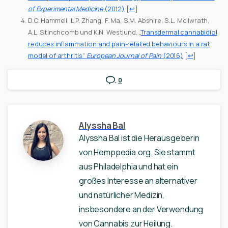
of Experimental Medicine
(2012)
[
↩
]
D.C. Hammell, L.P. Zhang, F. Ma, S.M. Abshire, S.L. McIlwrath,
A.L. Stinchcomb und K.N. Westlund.
„Transdermal cannabidiol
reduces inflammation and pain-related behaviours in a rat
model of arthritis“
European Journal of Pain
(2016)
[
↩
]
0
Alyssha Bal
Alyssha Bal ist die Herausgeberin
von Hemppedia.org. Sie stammt
aus Philadelphia und hat ein
großes Interesse an alternativer
und natürlicher Medizin,
insbesondere an der Verwendung
von Cannabis zur Heilung.