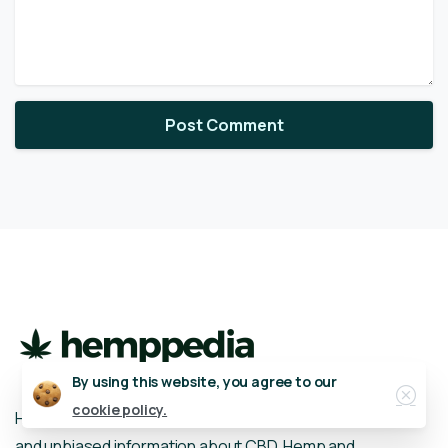
Close
By using this website, you agree to our
cookie policy.
Hemppedia.org is your number one source in objective
and unbiased information about CBD, Hemp and