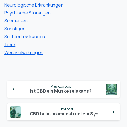
Neurologische Erkrankungen
Psychische Störungen
Schmerzen
Sonstiges
Suchterkrankungen
Tiere
Wechselwirkungen
Continue
Previous post
Reading
Ist CBD ein Muskelrelaxans?
Next post
CBD beim prämenstruellem Syndrom (PMS)