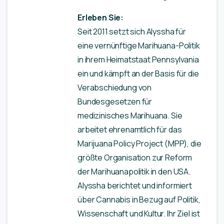
Erleben Sie:
Seit 2011 setzt sich Alyssha für
eine vernünftige Marihuana-Politik
in ihrem Heimatstaat Pennsylvania
ein und kämpft an der Basis für die
Verabschiedung von
Bundesgesetzen für
medizinisches Marihuana. Sie
arbeitet ehrenamtlich für das
Marijuana Policy Project (MPP), die
größte Organisation zur Reform
der Marihuanapolitik in den USA.
Alyssha berichtet und informiert
über Cannabis in Bezug auf Politik,
Wissenschaft und Kultur. Ihr Ziel ist