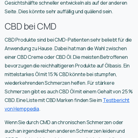
Gesichtshälfte schneller entwickeln als auf der anderen
Seite. Dies könnte sehr auffällig und quälend sein.
CBD bei CMD
CBD Produkte sind bei CMD-Patienten sehr beliebt für die
Anwendung zu Hause. Dabei hat man die Wahl zwischen
einer CBD Creme oder CBD Öl. Die meisten Betroffenen
bevorzugen die reichhaltigeren Produkte auf Ölbasis. Ein
mittelstarkes Öl mit 15 % CBD könnte bei stumpfen,
wiederkehrenden Schmerzen helfen. Für stärkere
Schmerzen gibt es auch CBD Öl mit einem Gehalt von 25 %
CBD. Eine Liste mit CBD Marken finden Sie im
Testbericht
von Hemppedia
.
Wenn Sie durch CMD an chronischen Schmerzen oder
auch an irgendwelchen anderen Schmerzen leiden und