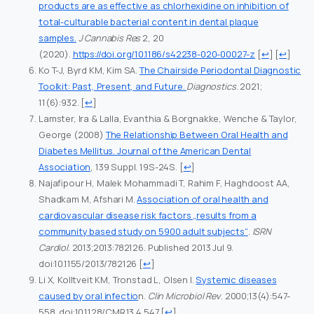
products are as effective as chlorhexidine on inhibition of
total-culturable bacterial content in dental plaque
samples.
J Cannabis Res
2, 20
(2020).
https://doi.org/10.1186/s42238-020-00027-z
[
↩
] [
↩
]
Ko T-J, Byrd KM, Kim SA.
The Chairside Periodontal Diagnostic
Toolkit: Past, Present, and Future.
Diagnostics
. 2021;
11(6):932.
[
↩
]
Lamster, Ira & Lalla, Evanthia & Borgnakke, Wenche & Taylor,
George (2008)
The Relationship Between Oral Health and
Diabetes Mellitus. Journal of the American Dental
Association
, 139 Suppl. 19S-24S.
[
↩
]
Najafipour H, Malek Mohammadi T, Rahim F, Haghdoost AA,
Shadkam M, Afshari M.
Association of oral health and
cardiovascular disease risk factors „results from a
community based study on 5900 adult subjects“
.
ISRN
Cardiol
. 2013;2013:782126. Published 2013 Jul 9.
doi:10.1155/2013/782126
[
↩
]
Li X, Kolltveit KM, Tronstad L, Olsen I.
Systemic diseases
caused by oral infectio
n.
Clin Microbiol Rev
. 2000;13(4):547-
558. doi:10.1128/CMR.13.4.547
[
↩
]