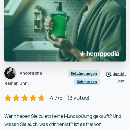
Anooradha
Entzündungen
Juni 18,
2021
Schmerzen
Raman Unni
4.7/5 - (3 votes)
Wann haben Sie zuletzt eine Mundspülung gekauft? Und
wissen Sie auch, was drinnen ist? Ist es frei von