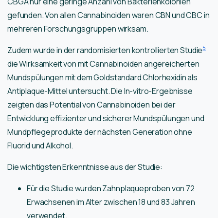
CBGA nur eine geringe Anzahl von Bakterienkolonien
gefunden. Von allen Cannabinoiden waren CBN und CBC in
mehreren Forschungsgruppen wirksam.
5
Zudem wurde in der randomisierten kontrollierten Studie
die Wirksamkeit von mit Cannabinoiden angereicherten
Mundspülungen mit dem Goldstandard Chlorhexidin als
Antiplaque-Mittel untersucht. Die In-vitro-Ergebnisse
zeigten das Potential von Cannabinoiden bei der
Entwicklung effizienter und sicherer Mundspülungen und
Mundpflegeprodukte der nächsten Generation ohne
Fluorid und Alkohol.
Die wichtigsten Erkenntnisse aus der Studie:
Für die Studie wurden Zahnplaqueproben von 72
Erwachsenen im Alter zwischen 18 und 83 Jahren
verwendet.