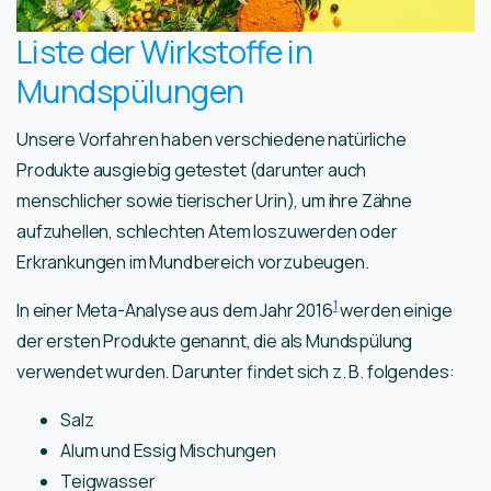
Liste der Wirkstoffe in
Mundspülungen
Unsere Vorfahren haben verschiedene natürliche
Produkte ausgiebig getestet (darunter auch
menschlicher sowie tierischer Urin), um ihre Zähne
aufzuhellen, schlechten Atem loszuwerden oder
Erkrankungen im Mundbereich vorzubeugen.
1
In einer Meta-Analyse aus dem Jahr 2016
werden einige
der ersten Produkte genannt, die als Mundspülung
verwendet wurden. Darunter findet sich z. B. folgendes:
Salz
Alum und Essig Mischungen
Teigwasser