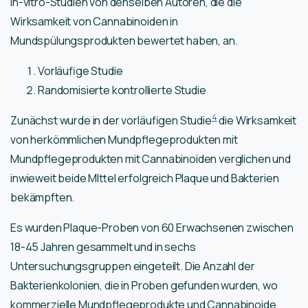
In-vitro-Studien von denselben Autoren, die die
Wirksamkeit von Cannabinoiden in
Mundspülungsprodukten bewertet haben, an.
Vorläufige Studie
Randomisierte kontrollierte Studie
4
Zunächst wurde in der vorläufigen Studie
die Wirksamkeit
von herkömmlichen Mundpflegeprodukten mit
Mundpflegeprodukten mit Cannabinoiden verglichen und
inwieweit beide MIttel erfolgreich Plaque und Bakterien
bekämpften.
Es wurden Plaque-Proben von 60 Erwachsenen zwischen
18-45 Jahren gesammelt und in sechs
Untersuchungsgruppen eingeteilt. Die Anzahl der
Bakterienkolonien, die in Proben gefunden wurden, wo
kommerzielle Mundpflegeprodukte und Cannabinoide