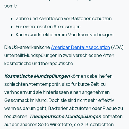
somit:
Zähne und Zahnfleisch vor Bakterien schützen
Für einen frischen Atem sorgen
Karies und Infektionen im Mundraum vorbeugen
Die US-amerikanische
American Dental Association
(ADA)
unterteilt Mundspülungen in zwei verschiedene Arten:
kosmetische und therapeutische.
Kosmetische Mundspülungen
können dabei helfen,
schlechten Atem temporär, also für kurze Zeit, zu
verhindern und sie hinterlassen einen angenehmen
Geschmack im Mund. Doch sie sind nicht sehr effektiv
wenn es darum geht, Bakterien abzutöten oder Plaque zu
reduzieren.
Therapeutische Mundspülungen
enthalten
auf der anderen Seite Wirkstoffe, die z. B. schlechten