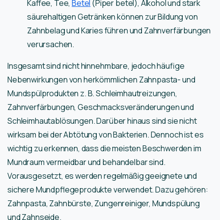
Kaffee, Tee,
Betel
(Piper betel), Alkohol und stark
säurehaltigen Getränken können zur Bildung von
Zahnbelag und Karies führen und Zahnverfärbungen
verursachen.
Insgesamt sind nicht hinnehmbare, jedoch häufige
Nebenwirkungen von herkömmlichen Zahnpasta- und
Mundspülprodukten z. B. Schleimhautreizungen,
Zahnverfärbungen, Geschmacksveränderungen und
Schleimhautablösungen. Darüber hinaus sind sie nicht
wirksam bei der Abtötung von Bakterien. Dennoch ist es
wichtig zu erkennen, dass die meisten Beschwerden im
Mundraum vermeidbar und behandelbar sind.
Vorausgesetzt, es werden regelmäßig geeignete und
sichere Mundpflegeprodukte verwendet. Dazu gehören:
Zahnpasta, Zahnbürste, Zungenreiniger, Mundspülung
und Zahnseide.