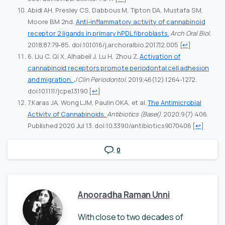
Abidi AH, Presley CS, Dabbous M, Tipton DA, Mustafa SM,
Moore BM 2nd.
Anti-inflammatory activity of cannabinoid
receptor 2 ligands in primary hPDL fibroblasts.
Arch Oral Biol
.
2018;87:79-85. doi:10.1016/j.archoralbio.2017.12.005
[
↩
]
6. Liu C, Qi X, Alhabeil J, Lu H, Zhou Z.
Activation of
cannabinoid receptors promote periodontal cell adhesion
and migration.
J Clin Periodontol
. 2019;46(12):1264-1272.
doi:10.1111/jcpe.13190
[
↩
]
7.Karas JA, Wong LJM, Paulin OKA, et al.
The Antimicrobial
Activity of Cannabinoids.
Antibiotics (Basel)
. 2020;9(7):406.
Published 2020 Jul 13. doi:10.3390/antibiotics9070406
[
↩
]
0
Anooradha Raman Unni
With close to two decades of