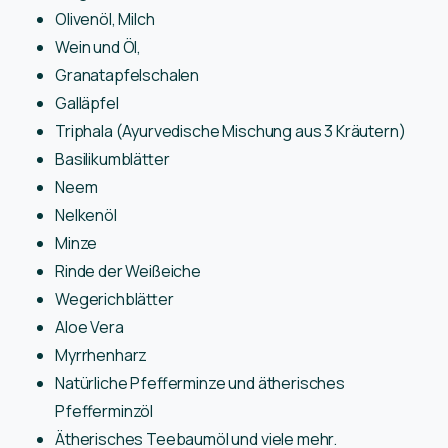
Olivenöl, Milch
Wein und Öl,
Granatapfelschalen
Galläpfel
Triphala (Ayurvedische Mischung aus 3 Kräutern)
Basilikumblätter
Neem
Nelkenöl
Minze
Rinde der Weißeiche
Wegerichblätter
Aloe Vera
Myrrhenharz
Natürliche Pfefferminze und ätherisches
Pfefferminzöl
Ätherisches Teebaumöl und viele mehr.