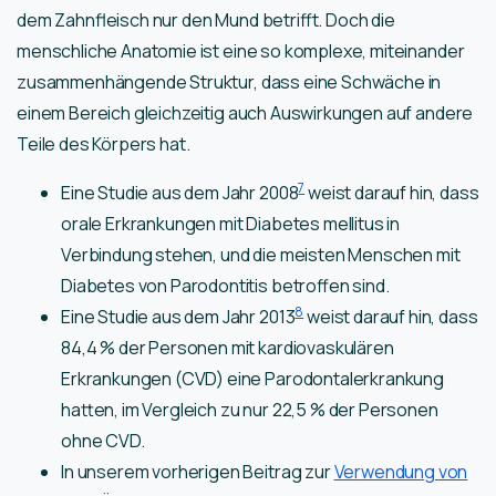
dem Zahnfleisch nur den Mund betrifft. Doch die
menschliche Anatomie ist eine so komplexe, miteinander
zusammenhängende Struktur, dass eine Schwäche in
einem Bereich gleichzeitig auch Auswirkungen auf andere
Teile des Körpers hat.
7
Eine Studie aus dem Jahr 2008
weist darauf hin, dass
orale Erkrankungen mit Diabetes mellitus in
Verbindung stehen, und die meisten Menschen mit
Diabetes von Parodontitis betroffen sind.
8
Eine Studie aus dem Jahr 2013
weist darauf hin, dass
84,4 % der Personen mit kardiovaskulären
Erkrankungen (CVD) eine Parodontalerkrankung
hatten, im Vergleich zu nur 22,5 % der Personen
ohne CVD.
In unserem vorherigen Beitrag zur
Verwendung von