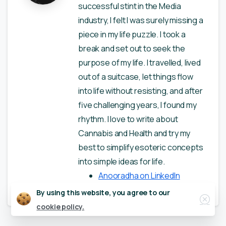
successful stint in the Media
industry, I felt I was surely missing a
piece in my life puzzle. I took a
break and set out to seek the
purpose of my life. I travelled, lived
out of a suitcase, let things flow
into life without resisting, and after
five challenging years, I found my
rhythm. I love to write about
Cannabis and Health and try my
best to simplify esoteric concepts
into simple ideas for life.
Anooradha on LinkedIn
Close
By using this website, you agree to our
cookie policy.