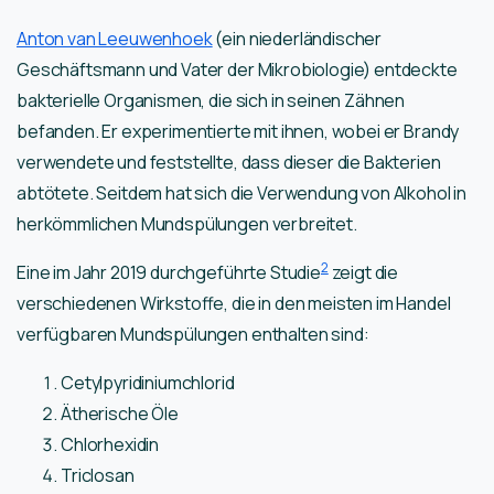
Anton van Leeuwenhoek
(ein niederländischer
Geschäftsmann und Vater der Mikrobiologie) entdeckte
bakterielle Organismen, die sich in seinen Zähnen
befanden. Er experimentierte mit ihnen, wobei er Brandy
verwendete und feststellte, dass dieser die Bakterien
abtötete. Seitdem hat sich die Verwendung von Alkohol in
herkömmlichen Mundspülungen verbreitet.
2
Eine im Jahr 2019 durchgeführte Studie
zeigt die
verschiedenen Wirkstoffe, die in den meisten im Handel
verfügbaren Mundspülungen enthalten sind:
Cetylpyridiniumchlorid
Ätherische Öle
Chlorhexidin
Triclosan