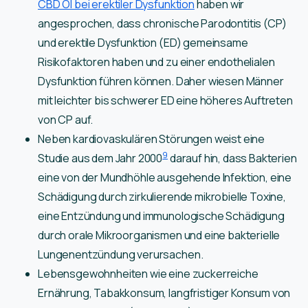
CBD Öl bei erektiler Dysfunktion
haben wir
angesprochen, dass chronische Parodontitis (CP)
und erektile Dysfunktion (ED) gemeinsame
Risikofaktoren haben und zu einer endothelialen
Dysfunktion führen können. Daher wiesen Männer
mit leichter bis schwerer ED eine höheres Auftreten
von CP auf.
Neben kardiovaskulären Störungen weist eine
9
Studie aus dem Jahr 2000
darauf hin, dass Bakterien
eine von der Mundhöhle ausgehende Infektion, eine
Schädigung durch zirkulierende mikrobielle Toxine,
eine Entzündung und immunologische Schädigung
durch orale Mikroorganismen und eine bakterielle
Lungenentzündung verursachen.
Lebensgewohnheiten wie eine zuckerreiche
Ernährung, Tabakkonsum, langfristiger Konsum von