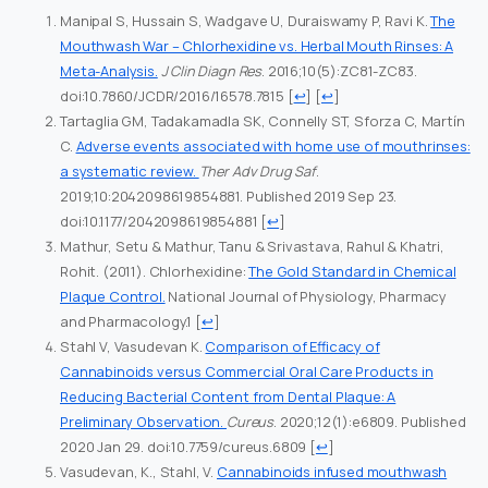
Manipal S, Hussain S, Wadgave U, Duraiswamy P, Ravi K.
The
Mouthwash War – Chlorhexidine vs. Herbal Mouth Rinses: A
Meta-Analysis.
J Clin Diagn Res
. 2016;10(5):ZC81-ZC83.
doi:10.7860/JCDR/2016/16578.7815
[
↩
] [
↩
]
Tartaglia GM, Tadakamadla SK, Connelly ST, Sforza C, Martín
C.
Adverse events associated with home use of mouthrinses:
a systematic review.
Ther Adv Drug Saf
.
2019;10:2042098619854881. Published 2019 Sep 23.
doi:10.1177/2042098619854881
[
↩
]
Mathur, Setu & Mathur, Tanu & Srivastava, Rahul & Khatri,
Rohit. (2011). Chlorhexidine:
The Gold Standard in Chemical
Plaque Control.
National Journal of Physiology, Pharmacy
and Pharmacology.1
[
↩
]
Stahl V, Vasudevan K.
Comparison of Efficacy of
Cannabinoids versus Commercial Oral Care Products in
Reducing Bacterial Content from Dental Plaque: A
Preliminary Observation.
Cureus
. 2020;12(1):e6809. Published
2020 Jan 29. doi:10.7759/cureus.6809
[
↩
]
Vasudevan, K., Stahl, V.
Cannabinoids infused mouthwash