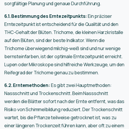
sorgfältige Planung und genaue Durchführung.
6.1. Bestimmung des Erntezeitpunkts:
Ein präziser
Erntezeitpunkt ist entscheidend für die Qualität und den
THC-Gehalt der Blüten. Trichome, die kleinen Harzkristalle
auf den Blüten, sind der beste Indikator. Wenn die
Trichome überwiegend milchig-weiß sind und nur wenige
bernsteinfarben, ist der optimale Erntezeitpunkt erreicht.
Lupen oder Mikroskope sind hilfreiche Werkzeuge, um den
Reifegrad der Trichome genau zu bestimmen.
6.2. Erntemethoden:
Es gibt zwei Hauptmethoden:
Nassschnitt und Trockenschnitt. Beim Nassschnitt
werden die Blätter sofort nach der Ernte entfernt, was das
Risiko von Schimmelbildung reduziert. Der Trockenschnitt
wartet, bis die Pflanze teilweise getrocknet ist, was zu
einer längeren Trockenzeit führen kann, aber oft zu einem