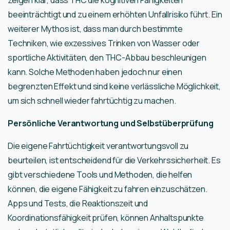
zeigen klar, dass THC die kognitiven Fähigkeiten
beeinträchtigt und zu einem erhöhten Unfallrisiko führt. Ein
weiterer Mythos ist, dass man durch bestimmte
Techniken, wie exzessives Trinken von Wasser oder
sportliche Aktivitäten, den THC-Abbau beschleunigen
kann. Solche Methoden haben jedoch nur einen
begrenzten Effekt und sind keine verlässliche Möglichkeit,
um sich schnell wieder fahrtüchtig zu machen.
Persönliche Verantwortung und Selbstüberprüfung
Die eigene Fahrtüchtigkeit verantwortungsvoll zu
beurteilen, ist entscheidend für die Verkehrssicherheit. Es
gibt verschiedene Tools und Methoden, die helfen
können, die eigene Fähigkeit zu fahren einzuschätzen.
Apps und Tests, die Reaktionszeit und
Koordinationsfähigkeit prüfen, können Anhaltspunkte