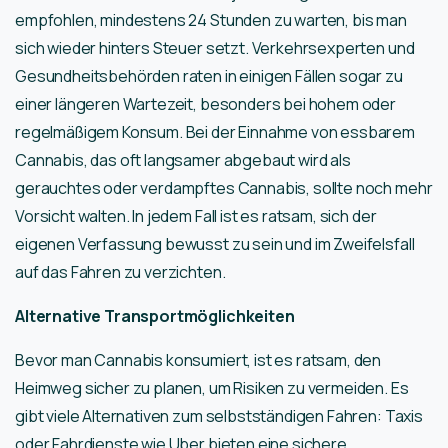
empfohlen, mindestens 24 Stunden zu warten, bis man
sich wieder hinters Steuer setzt. Verkehrsexperten und
Gesundheitsbehörden raten in einigen Fällen sogar zu
einer längeren Wartezeit, besonders bei hohem oder
regelmäßigem Konsum. Bei der Einnahme von essbarem
Cannabis, das oft langsamer abgebaut wird als
gerauchtes oder verdampftes Cannabis, sollte noch mehr
Vorsicht walten. In jedem Fall ist es ratsam, sich der
eigenen Verfassung bewusst zu sein und im Zweifelsfall
auf das Fahren zu verzichten.
Alternative Transportmöglichkeiten
Bevor man Cannabis konsumiert, ist es ratsam, den
Heimweg sicher zu planen, um Risiken zu vermeiden. Es
gibt viele Alternativen zum selbstständigen Fahren: Taxis
oder Fahrdienste wie Uber bieten eine sichere