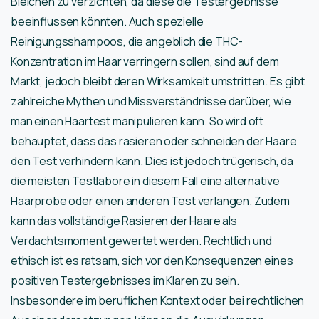
Bleichen zu verzichten, da diese die Testergebnisse
beeinflussen könnten. Auch spezielle
Reinigungsshampoos, die angeblich die THC-
Konzentration im Haar verringern sollen, sind auf dem
Markt, jedoch bleibt deren Wirksamkeit umstritten. Es gibt
zahlreiche Mythen und Missverständnisse darüber, wie
man einen Haartest manipulieren kann. So wird oft
behauptet, dass das rasieren oder schneiden der Haare
den Test verhindern kann. Dies ist jedoch trügerisch, da
die meisten Testlabore in diesem Fall eine alternative
Haarprobe oder einen anderen Test verlangen. Zudem
kann das vollständige Rasieren der Haare als
Verdachtsmoment gewertet werden. Rechtlich und
ethisch ist es ratsam, sich vor den Konsequenzen eines
positiven Testergebnisses im Klaren zu sein.
Insbesondere im beruflichen Kontext oder bei rechtlichen