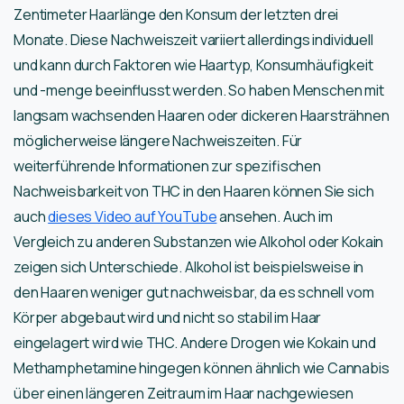
Zentimeter Haarlänge den Konsum der letzten drei
Monate. Diese Nachweiszeit variiert allerdings individuell
und kann durch Faktoren wie Haartyp, Konsumhäufigkeit
und -menge beeinflusst werden. So haben Menschen mit
langsam wachsenden Haaren oder dickeren Haarsträhnen
möglicherweise längere Nachweiszeiten. Für
weiterführende Informationen zur spezifischen
Nachweisbarkeit von THC in den Haaren können Sie sich
auch
dieses Video auf YouTube
ansehen. Auch im
Vergleich zu anderen Substanzen wie Alkohol oder Kokain
zeigen sich Unterschiede. Alkohol ist beispielsweise in
den Haaren weniger gut nachweisbar, da es schnell vom
Körper abgebaut wird und nicht so stabil im Haar
eingelagert wird wie THC. Andere Drogen wie Kokain und
Methamphetamine hingegen können ähnlich wie Cannabis
über einen längeren Zeitraum im Haar nachgewiesen