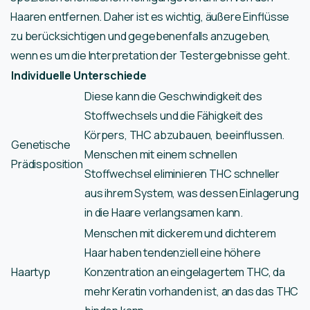
Haaren entfernen. Daher ist es wichtig, äußere Einflüsse
zu berücksichtigen und gegebenenfalls anzugeben,
wenn es um die Interpretation der Testergebnisse geht.
Individuelle Unterschiede
Diese kann die Geschwindigkeit des
Stoffwechsels und die Fähigkeit des
Körpers, THC abzubauen, beeinflussen.
Genetische
Menschen mit einem schnellen
Prädisposition
Stoffwechsel eliminieren THC schneller
aus ihrem System, was dessen Einlagerung
in die Haare verlangsamen kann.
Menschen mit dickerem und dichterem
Haar haben tendenziell eine höhere
Haartyp
Konzentration an eingelagertem THC, da
mehr Keratin vorhanden ist, an das das THC