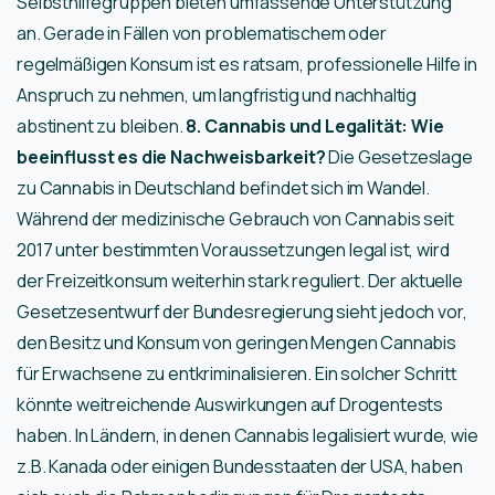
Selbsthilfegruppen bieten umfassende Unterstützung
an. Gerade in Fällen von problematischem oder
regelmäßigen Konsum ist es ratsam, professionelle Hilfe in
Anspruch zu nehmen, um langfristig und nachhaltig
abstinent zu bleiben.
8. Cannabis und Legalität: Wie
beeinflusst es die Nachweisbarkeit?
Die Gesetzeslage
zu Cannabis in Deutschland befindet sich im Wandel.
Während der medizinische Gebrauch von Cannabis seit
2017 unter bestimmten Voraussetzungen legal ist, wird
der Freizeitkonsum weiterhin stark reguliert. Der aktuelle
Gesetzesentwurf der Bundesregierung sieht jedoch vor,
den Besitz und Konsum von geringen Mengen Cannabis
für Erwachsene zu entkriminalisieren. Ein solcher Schritt
könnte weitreichende Auswirkungen auf Drogentests
haben. In Ländern, in denen Cannabis legalisiert wurde, wie
z.B. Kanada oder einigen Bundesstaaten der USA, haben