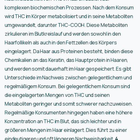
komplexen biochemischen Prozessen. Nach dem Konsum
wird THC im Körper metabolisiert und in seine Metaboliten
umgewandelt, darunter THC-COOH. Diese Metaboliten
zirkulieren im Blutkreislauf und werden sowohl in den
Haarfollikeln als auch in den Fettzellen des Körpers
eingelagert. Da Haar aus Proteinen besteht, binden diese
Chemikalien an das Keratin, das Hauptprotein in Haaren,
und werden somit dauerhaft im Haar gespeichert. Es gibt
Unterschiede im Nachweis zwischen gelegentlichem und
regelmäßigem Konsum. Bei gelegentlichem Konsum sind
die eingelagerten Mengen von THC und seinen
Metaboliten geringer und somit schwerer nachzuweisen.
Regelmäßige Konsumenten hingegen haben eine höhere
Konzentration an THC im Blut, das sich leichter und in
größeren Mengen im Haar einlagert. Dies führt zu einer
eindeutigeren und oft längeren Nachweisbarkeit.
4.