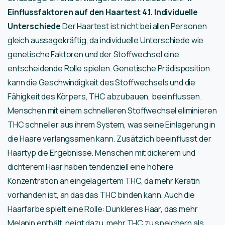
Einflussfaktoren auf den Haartest
4.1. Individuelle
Unterschiede
Der Haartest ist nicht bei allen Personen
gleich aussagekräftig, da individuelle Unterschiede wie
genetische Faktoren und der Stoffwechsel eine
entscheidende Rolle spielen. Genetische Prädisposition
kann die Geschwindigkeit des Stoffwechsels und die
Fähigkeit des Körpers, THC abzubauen, beeinflussen.
Menschen mit einem schnelleren Stoffwechsel eliminieren
THC schneller aus ihrem System, was seine Einlagerung in
die Haare verlangsamen kann. Zusätzlich beeinflusst der
Haartyp die Ergebnisse. Menschen mit dickerem und
dichterem Haar haben tendenziell eine höhere
Konzentration an eingelagertem THC, da mehr Keratin
vorhanden ist, an das das THC binden kann. Auch die
Haarfarbe spielt eine Rolle: Dunkleres Haar, das mehr
Melanin enthält, neigt dazu, mehr THC zu speichern als