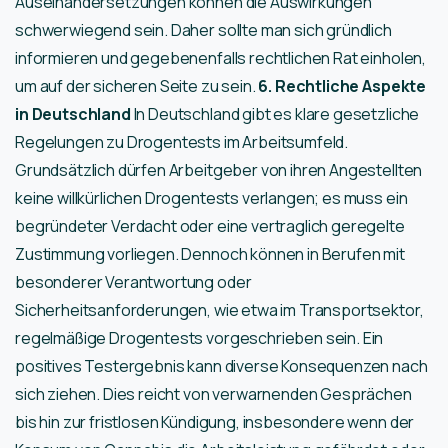
Auseinandersetzungen können die Auswirkungen
schwerwiegend sein. Daher sollte man sich gründlich
informieren und gegebenenfalls rechtlichen Rat einholen,
um auf der sicheren Seite zu sein.
6. Rechtliche Aspekte
in Deutschland
In Deutschland gibt es klare gesetzliche
Regelungen zu Drogentests im Arbeitsumfeld.
Grundsätzlich dürfen Arbeitgeber von ihren Angestellten
keine willkürlichen Drogentests verlangen; es muss ein
begründeter Verdacht oder eine vertraglich geregelte
Zustimmung vorliegen. Dennoch können in Berufen mit
besonderer Verantwortung oder
Sicherheitsanforderungen, wie etwa im Transportsektor,
regelmäßige Drogentests vorgeschrieben sein. Ein
positives Testergebnis kann diverse Konsequenzen nach
sich ziehen. Dies reicht von verwarnenden Gesprächen
bis hin zur fristlosen Kündigung, insbesondere wenn der