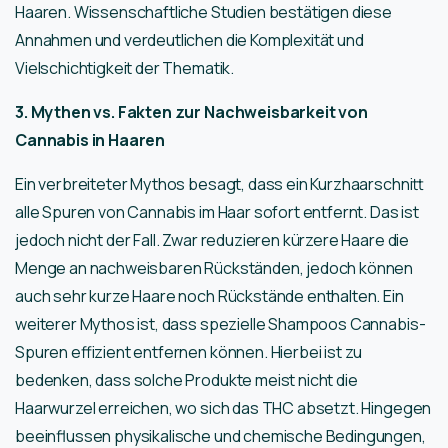
Haaren. Wissenschaftliche Studien bestätigen diese
Annahmen und verdeutlichen die Komplexität und
Vielschichtigkeit der Thematik.
3. Mythen vs. Fakten zur Nachweisbarkeit von
Cannabis in Haaren
Ein verbreiteter Mythos besagt, dass ein Kurzhaarschnitt
alle Spuren von Cannabis im Haar sofort entfernt. Das ist
jedoch nicht der Fall. Zwar reduzieren kürzere Haare die
Menge an nachweisbaren Rückständen, jedoch können
auch sehr kurze Haare noch Rückstände enthalten. Ein
weiterer Mythos ist, dass spezielle Shampoos Cannabis-
Spuren effizient entfernen können. Hierbei ist zu
bedenken, dass solche Produkte meist nicht die
Haarwurzel erreichen, wo sich das THC absetzt. Hingegen
beeinflussen physikalische und chemische Bedingungen,