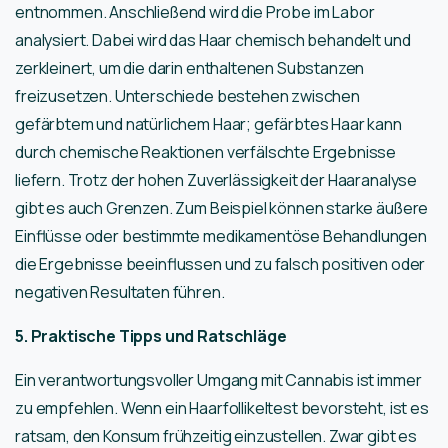
entnommen. Anschließend wird die Probe im Labor
analysiert. Dabei wird das Haar chemisch behandelt und
zerkleinert, um die darin enthaltenen Substanzen
freizusetzen. Unterschiede bestehen zwischen
gefärbtem und natürlichem Haar; gefärbtes Haar kann
durch chemische Reaktionen verfälschte Ergebnisse
liefern. Trotz der hohen Zuverlässigkeit der Haaranalyse
gibt es auch Grenzen. Zum Beispiel können starke äußere
Einflüsse oder bestimmte medikamentöse Behandlungen
die Ergebnisse beeinflussen und zu falsch positiven oder
negativen Resultaten führen.
5. Praktische Tipps und Ratschläge
Ein verantwortungsvoller Umgang mit Cannabis ist immer
zu empfehlen. Wenn ein Haarfollikeltest bevorsteht, ist es
ratsam, den Konsum frühzeitig einzustellen. Zwar gibt es