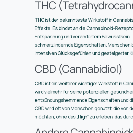
THC (Tetrahydrocan
THC ist der bekannteste Wirkstoff in Cannabis
Effekte. Es bindet an die Cannabinoid-Rezept
Entspannung und verändertem Bewusstsein. T
schmerzlindernde Eigenschaften. Menschen ber
intensiven Glücksgefühlen und gesteigerter Kr
CBD (Cannabidiol)
CBD ist ein weiterer wichtiger Wirkstoff in Ca
wird vielmehr für seine potenziellen gesundhei
entzündungshemmende Eigenschaften und die 
CBD wird oft von Menschen genutzt, die von d
möchten, ohne das „High“ zu erleben, das dur
Andere Cannabinoid