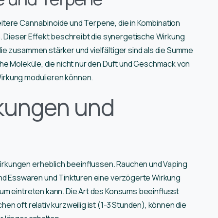
itere Cannabinoide und Terpene, die in Kombination
Dieser Effekt beschreibt die synergetische Wirkung
ie zusammen stärker und vielfältiger sind als die Summe
che Moleküle, die nicht nur den Duft und Geschmack von
irkung modulieren können.
kungen und
rkungen erheblich beeinflussen. Rauchen und Vaping
end Esswaren und Tinkturen eine verzögerte Wirkung
um eintreten kann. Die Art des Konsums beeinflusst
n oft relativ kurzweilig ist (1-3 Stunden), können die