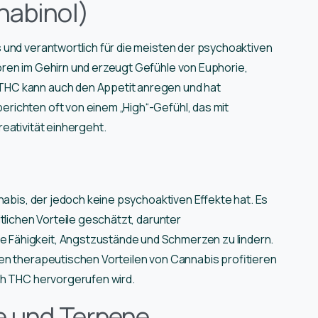
nabinol)
 und verantwortlich für die meisten der psychoaktiven
oren im Gehirn und erzeugt Gefühle von Euphorie,
HC kann auch den Appetit anregen und hat
ichten oft von einem „High“-Gefühl, das mit
eativität einhergeht.
nnabis, der jedoch keine psychoaktiven Effekte hat. Es
tlichen Vorteile geschätzt, darunter
Fähigkeit, Angstzustände und Schmerzen zu lindern.
en therapeutischen Vorteilen von Cannabis profitieren
ch THC hervorgerufen wird.
e und Terpene