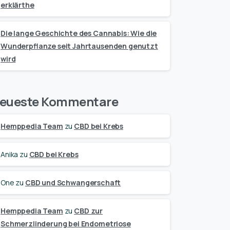
erklärthe
Die lange Geschichte des Cannabis: Wie die
Wunderpflanze seit Jahrtausenden genutzt
wird
eueste Kommentare
Hemppedia Team
zu
CBD bei Krebs
Anika
zu
CBD bei Krebs
One
zu
CBD und Schwangerschaft
Hemppedia Team
zu
CBD zur
Schmerzlinderung bei Endometriose