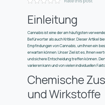
Rate this post
Einleitung
Cannabis ist eine der am häufigsten verwend
Befürworter als auch Kritiker. Dieser Artikel b
Empfindungen von Cannabis, um Ihnen ein bes
erwarten können. Unser Ziel ist es, Ihnen wertv
und sichere Entscheidung treffen können. Den
variieren kann und von vielen individuellen Fak
Chemische Zu
und Wirkstoffe