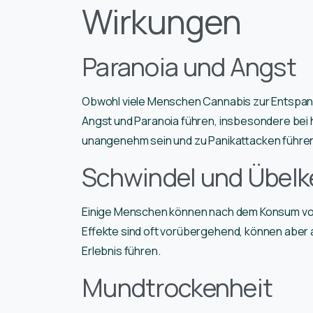
Wirkungen
Paranoia und Angst
Obwohl viele Menschen Cannabis zur Entspan
Angst und Paranoia führen, insbesondere bei
unangenehm sein und zu Panikattacken führe
Schwindel und Übelk
Einige Menschen können nach dem Konsum von
Effekte sind oft vorübergehend, können aber
Erlebnis führen.
Mundtrockenheit