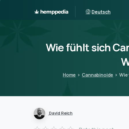
Deutsch
Wie
fühlt
sich
Ca
W
Home
Cannabinoide
Wie 
David Reich