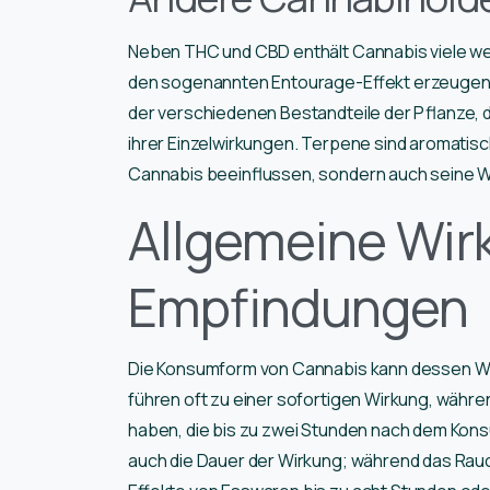
Neben THC und CBD enthält Cannabis viele we
den sogenannten Entourage-Effekt erzeugen. 
der verschiedenen Bestandteile der Pflanze, d
ihrer Einzelwirkungen. Terpene sind aromatis
Cannabis beeinflussen, sondern auch seine W
Allgemeine Wir
Empfindungen
Die Konsumform von Cannabis kann dessen Wi
führen oft zu einer sofortigen Wirkung, währ
haben, die bis zu zwei Stunden nach dem Kons
auch die Dauer der Wirkung; während das Rauche