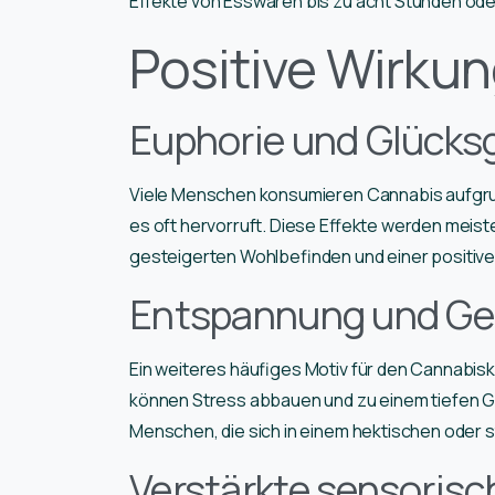
Effekte von Esswaren bis zu acht Stunden ode
Positive Wirku
Euphorie und Glücks
Viele Menschen konsumieren Cannabis aufgrun
es oft hervorruft. Diese Effekte werden meis
gesteigerten Wohlbefinden und einer positiven
Entspannung und Ge
Ein weiteres häufiges Motiv für den Cannabis
können Stress abbauen und zu einem tiefen G
Menschen, die sich in einem hektischen oder 
Verstärkte sensori