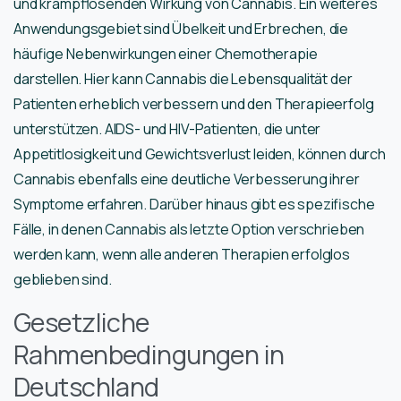
und krampflösenden Wirkung von Cannabis. Ein weiteres
Anwendungsgebiet sind Übelkeit und Erbrechen, die
häufige Nebenwirkungen einer Chemotherapie
darstellen. Hier kann Cannabis die Lebensqualität der
Patienten erheblich verbessern und den Therapieerfolg
unterstützen. AIDS- und HIV-Patienten, die unter
Appetitlosigkeit und Gewichtsverlust leiden, können durch
Cannabis ebenfalls eine deutliche Verbesserung ihrer
Symptome erfahren. Darüber hinaus gibt es spezifische
Fälle, in denen Cannabis als letzte Option verschrieben
werden kann, wenn alle anderen Therapien erfolglos
geblieben sind.
Gesetzliche
Rahmenbedingungen in
Deutschland