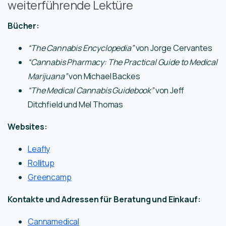
weiterführende Lektüre
Bücher:
“The Cannabis Encyclopedia”
von Jorge Cervantes
“Cannabis Pharmacy: The Practical Guide to Medical
Marijuana”
von Michael Backes
“The Medical Cannabis Guidebook”
von Jeff
Ditchfield und Mel Thomas
Websites:
Leafly
Rollitup
Greencamp
Kontakte und Adressen für Beratung und Einkauf:
Cannamedical