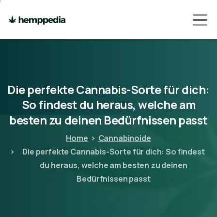
Die
perfekte
Cannabis-Sorte
für
dich:
So
findest
du
heraus,
welche
am
besten
zu
deinen
Bedürfnissen
passt
Home
Cannabinoide
Die perfekte Cannabis-Sorte für dich: So findest
du heraus, welche am besten zu deinen
Bedürfnissen passt