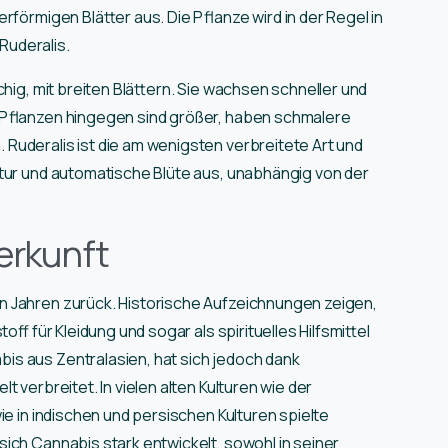
rförmigen Blätter aus. Die Pflanze wird in der Regel in
 Ruderalis.
chig, mit breiten Blättern. Sie wachsen schneller und
-Pflanzen hingegen sind größer, haben schmalere
Ruderalis ist die am wenigsten verbreitete Art und
atur und automatische Blüte aus, unabhängig von der
erkunft
n Jahren zurück. Historische Aufzeichnungen zeigen,
off für Kleidung und sogar als spirituelles Hilfsmittel
s aus Zentralasien, hat sich jedoch dank
 verbreitet. In vielen alten Kulturen wie der
ie in indischen und persischen Kulturen spielte
ich Cannabis stark entwickelt, sowohl in seiner