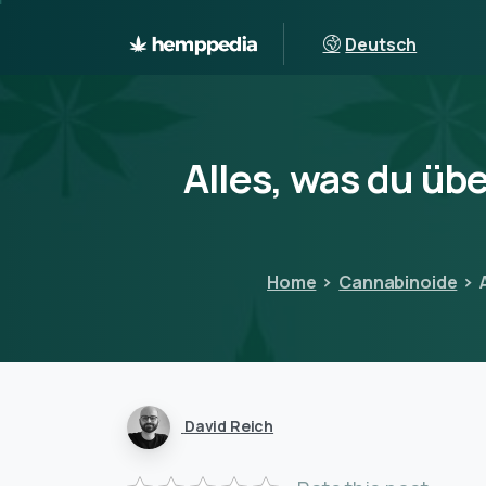
Deutsch
Alles,
was
du
übe
Home
Cannabinoide
David Reich