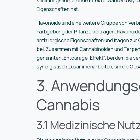
stimmungsaufhellende Effekte, während My
Eigenschaften hat.
Flavonoide sind eine weitere Gruppe von Verb
Farbgebung der Pflanze beitragen. Flavonoi
antiallergische Eigenschaften und tragen zur
bei. Zusammen mit Cannabinoiden und Terpenen
genannten „Entourage-Effekt“, bei dem die v
synergistisch zusammenarbeiten, um die Ges
3. Anwendungs
Cannabis
3.1 Medizinische Nut