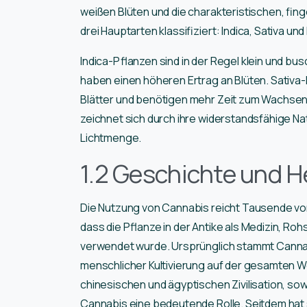
weißen Blüten und die charakteristischen, finge
drei Hauptarten klassifiziert: Indica, Sativa und
Indica-Pflanzen sind in der Regel klein und bus
haben einen höheren Ertrag an Blüten. Sativa
Blätter und benötigen mehr Zeit zum Wachsen. 
zeichnet sich durch ihre widerstandsfähige N
Lichtmenge.
1.2 Geschichte und H
Die Nutzung von Cannabis reicht Tausende vo
dass die Pflanze in der Antike als Medizin, Rohst
verwendet wurde. Ursprünglich stammt Cannabi
menschlicher Kultivierung auf der gesamten Welt
chinesischen und ägyptischen Zivilisation, sow
Cannabis eine bedeutende Rolle. Seitdem hat s