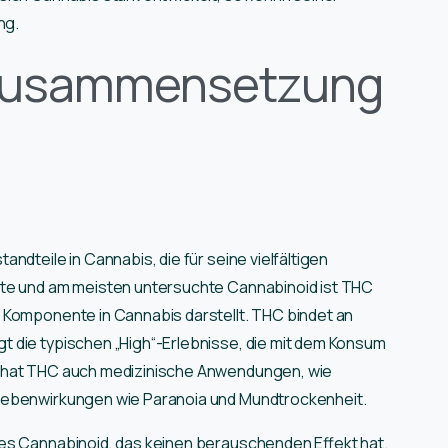
ng.
 Zusammensetzung
ndteile in Cannabis, die für seine vielfältigen
ste und am meisten untersuchte Cannabinoid ist THC
 Komponente in Cannabis darstellt. THC bindet an
 die typischen „High“-Erlebnisse, die mit dem Konsum
s hat THC auch medizinische Anwendungen, wie
Nebenwirkungen wie Paranoia und Mundtrockenheit.
es Cannabinoid, das keinen berauschenden Effekt hat.