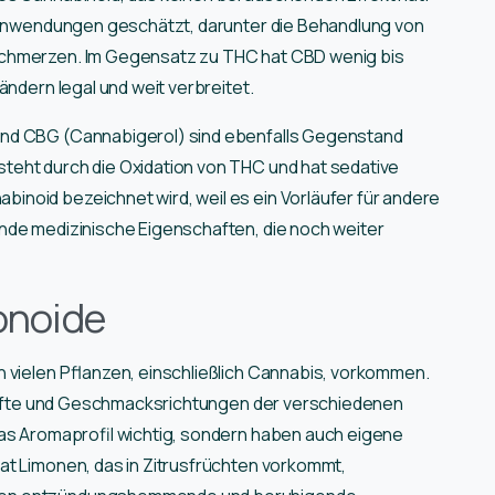
n Anwendungen geschätzt, darunter die Behandlung von
Schmerzen. Im Gegensatz zu THC hat CBD wenig bis
ändern legal und weit verbreitet.
und CBG (Cannabigerol) sind ebenfalls Gegenstand
teht durch die Oxidation von THC und hat sedative
inoid bezeichnet wird, weil es ein Vorläufer für andere
nde medizinische Eigenschaften, die noch weiter
onoide
 vielen Pflanzen, einschließlich Cannabis, vorkommen.
n Düfte und Geschmacksrichtungen der verschiedenen
das Aromaprofil wichtig, sondern haben auch eigene
at Limonen, das in Zitrusfrüchten vorkommt,