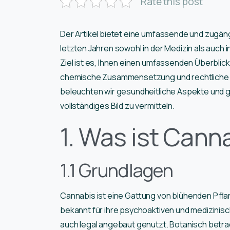
Rate this post
Der Artikel bietet eine umfassende und zugän
letzten Jahren sowohl in der Medizin als auch 
Ziel ist es, Ihnen einen umfassenden Überblic
chemische Zusammensetzung und rechtliche
beleuchten wir gesundheitliche Aspekte und ge
vollständiges Bild zu vermitteln.
1. Was ist Cann
1.1 Grundlagen
Cannabis ist eine Gattung von blühenden Pflan
bekannt für ihre psychoaktiven und medizinisch
auch legal angebaut genutzt. Botanisch betrac