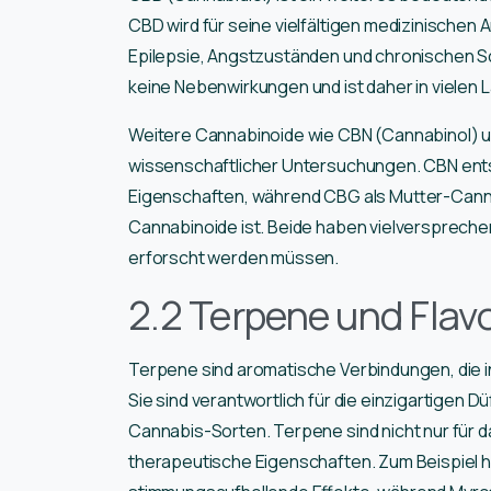
CBD wird für seine vielfältigen medizinische
Epilepsie, Angstzuständen und chronischen 
keine Nebenwirkungen und ist daher in vielen L
Weitere Cannabinoide wie CBN (Cannabinol) 
wissenschaftlicher Untersuchungen. CBN ents
Eigenschaften, während CBG als Mutter-Cannab
Cannabinoide ist. Beide haben vielverspreche
erforscht werden müssen.
2.2 Terpene und Flav
Terpene sind aromatische Verbindungen, die in
Sie sind verantwortlich für die einzigartige
Cannabis-Sorten. Terpene sind nicht nur für 
therapeutische Eigenschaften. Zum Beispiel h