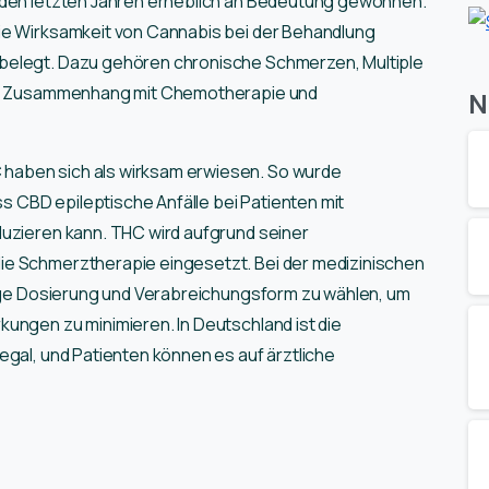
 den letzten Jahren erheblich an Bedeutung gewonnen.
ie Wirksamkeit von Cannabis bei der Behandlung
belegt. Dazu gehören chronische Schmerzen, Multiple
 im Zusammenhang mit Chemotherapie und
N
haben sich als wirksam erwiesen. So wurde
ss CBD epileptische Anfälle bei Patienten mit
duzieren kann. THC wird aufgrund seiner
ie Schmerztherapie eingesetzt. Bei der medizinischen
htige Dosierung und Verabreichungsform zu wählen, um
ungen zu minimieren. In Deutschland ist die
egal, und Patienten können es auf ärztliche