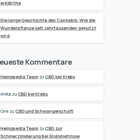
erklärthe
Die lange Geschichte des Cannabis: Wie die
Wunderpflanze seit Jahrtausenden genutzt
wird
eueste Kommentare
Hemppedia Team
zu
CBD bei Krebs
Anika
zu
CBD bei Krebs
One
zu
CBD und Schwangerschaft
Hemppedia Team
zu
CBD zur
Schmerzlinderung bei Endometriose