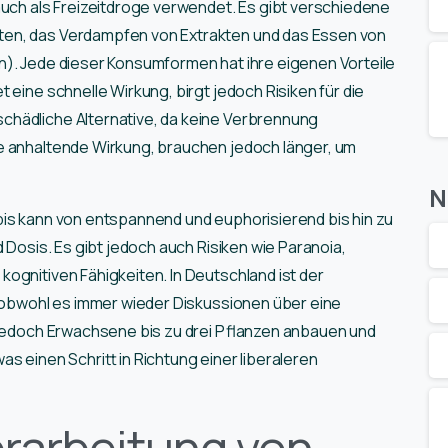
auch als Freizeitdroge verwendet. Es gibt verschiedene
ten, das Verdampfen von Extrakten und das Essen von
n). Jede dieser Konsumformen hat ihre eigenen Vorteile
 eine schnelle Wirkung, birgt jedoch Risiken für die
chädliche Alternative, da keine Verbrennung
ge anhaltende Wirkung, brauchen jedoch länger, um
N
bis kann von entspannend und euphorisierend bis hin zu
d Dosis. Es gibt jedoch auch Risiken wie Paranoia,
ognitiven Fähigkeiten. In Deutschland ist der
, obwohl es immer wieder Diskussionen über eine
n jedoch Erwachsene bis zu drei Pflanzen anbauen und
s einen Schritt in Richtung einer liberaleren
erarbeitung von