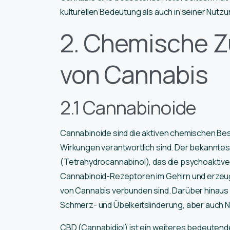
kulturellen Bedeutung als auch in seiner Nutzu
2. Chemische
von Cannabis
2.1 Cannabinoide
Cannabinoide sind die aktiven chemischen Besta
Wirkungen verantwortlich sind. Der bekannte
(Tetrahydrocannabinol), das die psychoaktive
Cannabinoid-Rezeptoren im Gehirn und erzeugt
von Cannabis verbunden sind. Darüber hinau
Schmerz- und Übelkeitslinderung, aber auch 
CBD (Cannabidiol) ist ein weiteres bedeutend