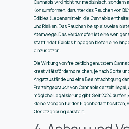
Cannabis wird nicht nur medizinisch, sondern 
Konsumformen, darunter das Rauchen von Blü
Edibles (Lebensmitteln, die Cannabis enthalte
und Risiken. Das Rauchen beispielsweise bietet
Atemwege. Das Verdampfen ist eine weniger s
stattfindet. Edibles hingegen bieten eine lan
einzusetzen.
Die Wirkung von freizeitlich genutztem Canna
kreativitätsfördernd reichen, je nach Sorte un
Angstzustände und eine Beeinträchtigung der k
Freizeitgebrauch von Cannabis derzeit illegal
mögliche Legalisierung gibt. Seit 2024 dürfe
kleine Mengen für den Eigenbedarf besitzen, wa
Gesetzgebung darstellt.
4. Anbau und V