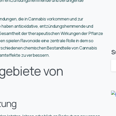
rcen entzündungshemmende und beruhigende
indungen, die in Cannabis vorkommen und zur
de haben antioxidative, entzündungshemmende und
 Gesamtheit der therapeutischen Wirkungen der Pflanze
 spielen Flavonoide eine zentrale Rolle in dem so
erschiedenen chemischen Bestandteile von Cannabis
S
amteffekte zu verbessern.
gebiete von
zung