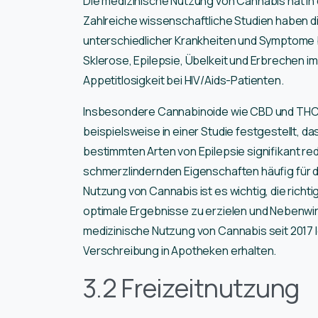
Die medizinische Nutzung von Cannabis hat in
Zahlreiche wissenschaftliche Studien haben d
unterschiedlicher Krankheiten und Symptome 
Sklerose, Epilepsie, Übelkeit und Erbrechen
Appetitlosigkeit bei HIV/Aids-Patienten.
Insbesondere Cannabinoide wie CBD und THC 
beispielsweise in einer Studie festgestellt, da
bestimmten Arten von Epilepsie signifikant re
schmerzlindernden Eigenschaften häufig für d
Nutzung von Cannabis ist es wichtig, die ric
optimale Ergebnisse zu erzielen und Nebenwirk
medizinische Nutzung von Cannabis seit 2017 l
Verschreibung in Apotheken erhalten.
3.2 Freizeitnutzung