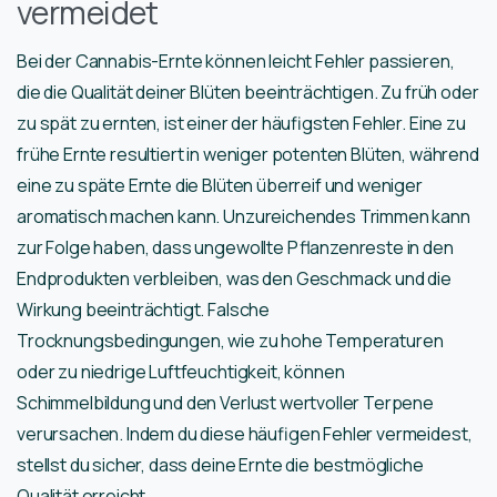
vermeidet
Bei der Cannabis-Ernte können leicht Fehler passieren,
die die Qualität deiner Blüten beeinträchtigen. Zu früh oder
zu spät zu ernten, ist einer der häufigsten Fehler. Eine zu
frühe Ernte resultiert in weniger potenten Blüten, während
eine zu späte Ernte die Blüten überreif und weniger
aromatisch machen kann. Unzureichendes Trimmen kann
zur Folge haben, dass ungewollte Pflanzenreste in den
Endprodukten verbleiben, was den Geschmack und die
Wirkung beeinträchtigt. Falsche
Trocknungsbedingungen, wie zu hohe Temperaturen
oder zu niedrige Luftfeuchtigkeit, können
Schimmelbildung und den Verlust wertvoller Terpene
verursachen. Indem du diese häufigen Fehler vermeidest,
stellst du sicher, dass deine Ernte die bestmögliche
Qualität erreicht.