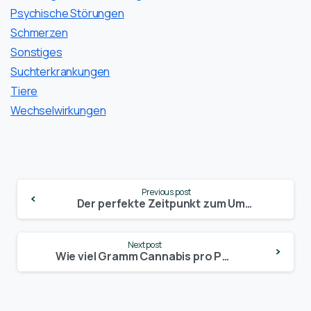
Psychische Störungen
Schmerzen
Sonstiges
Suchterkrankungen
Tiere
Wechselwirkungen
Continue
Previous post
Reading
Der perfekte Zeitpunkt zum Umtopfen von Cannabis: Ein Leitfaden für gesundes Wachstum
Next post
Wie viel Gramm Cannabis pro Pflanze? Erfahren Sie alles über den Ertrag und die Faktoren, die ihn beeinflussen!