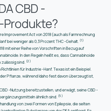
FDA CBD -
-Produkte?
ure Improvement Act von 2018 (auch als Farmrechnung
(1
)
nf bei weniger als 0,3 Prozent THC -Gehalt.
18 mit einer Reihe von Vorschriften in Bezug auf
nabinoide. In den Regeln heißt es, dass Cannabinoide
(2
)
zulässig sind.
ichtlinien für Industrie -Hanf. Texas ist ein Beispiel.
er Pflanze, während Idaho fest davon überzeugt ist,
r CBD -Nutzung bereitzustellen, und erwägt, seine CBD -
(5
)
sergänzungsmitteln ähnlich sind.
handlung von zwei Formen von Epilepsie, die selten
er kontrollierten Substanzen von der DEA entfernt. Es