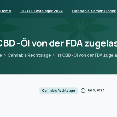
Home
CBD Öl Testsieger 2024
Cannabis-Samen Finder
CBD
-Öl
von
der
FDA
zugela
e
Cannabis Rechtslage
Ist CBD -Öl von der FDA zugel
Juli 9, 2023
Cannabis Rechtslage