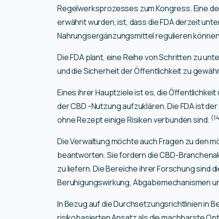
Regelwerksprozesses zum Kongress. Eine der 
erwähnt wurden, ist, dass die FDA derzeit unte
Nahrungsergänzungsmittel regulieren könne
Die FDA plant, eine Reihe von Schritten zu un
und die Sicherheit der Öffentlichkeit zu gewähr
Eines ihrer Hauptziele ist es, die Öffentlichk
der CBD -Nutzung aufzuklären. Die FDA ist der
(1
ohne Rezept einige Risiken verbunden sind.
Die Verwaltung möchte auch Fragen zu den mög
beantworten. Sie fordern die CBD-Branchenakte
zu liefern. Die Bereiche ihrer Forschung sind
Beruhigungswirkung, Abgabemechanismen un
In Bezug auf die Durchsetzungsrichtlinien in B
risikobasierten Ansatz als die machbarste Opti