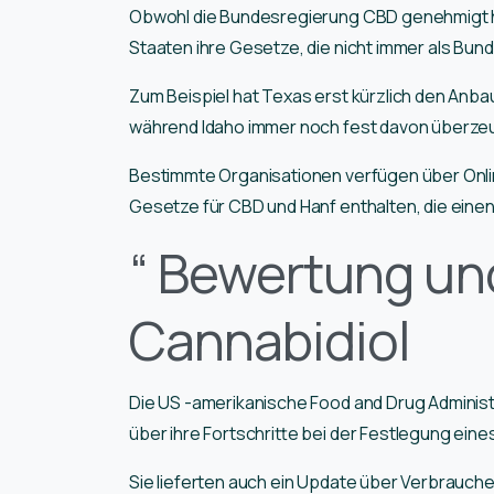
Obwohl die Bundesregierung CBD genehmigt hat
Staaten ihre Gesetze, die nicht immer als Bu
Zum Beispiel hat Texas erst kürzlich den Anba
während Idaho immer noch fest davon überzeugt 
Bestimmte Organisationen verfügen über Onlin
Gesetze für CBD und Hanf enthalten, die einen
“ Bewertung un
Cannabidiol
Die US -amerikanische Food and Drug Administ
über ihre Fortschritte bei der Festlegung ein
Sie lieferten auch ein Update über Verbrauche