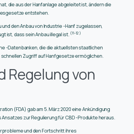
, die aus der Hanfanlage abgeleitet ist, ändern die
ndesgesetze entstehen.
u und den Anbau von Industrie -Hanf zugelassen,
(11-12
)
ist, dass sein Anbau illegal ist.
e -Datenbanken, die die aktuellsten staatlichen
 schnellen Zugriff auf Hanfgesetze ermöglichen.
d Regelung von
ration (FDA) gab am 5. März 2020 eine Ankündigung
es Ansatzes zur Regulierung für CBD -Produkte heraus.
rprobleme und den Fortschritt ihres