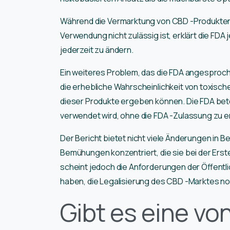
Während die Vermarktung von CBD -Produkten 
Verwendung nicht zulässig ist, erklärt die FDA
jederzeit zu ändern.
Ein weiteres Problem, das die FDA angesproch
die erhebliche Wahrscheinlichkeit von toxisc
dieser Produkte ergeben können. Die FDA be
verwendet wird, ohne die FDA -Zulassung zu e
Der Bericht bietet nicht viele Änderungen in Be
Bemühungen konzentriert, die sie bei der Ers
scheint jedoch die Anforderungen der Öffentli
haben, die Legalisierung des CBD -Marktes n
Gibt es eine v