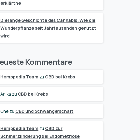
erklärthe
Die lange Geschichte des Cannabis: Wie die
Wunderpflanze seit Jahrtausenden genutzt
wird
eueste Kommentare
Hemppedia Team
zu
CBD bei Krebs
Anika
zu
CBD bei Krebs
One
zu
CBD und Schwangerschaft
Hemppedia Team
zu
CBD zur
Schmerzlinderung bei Endometriose