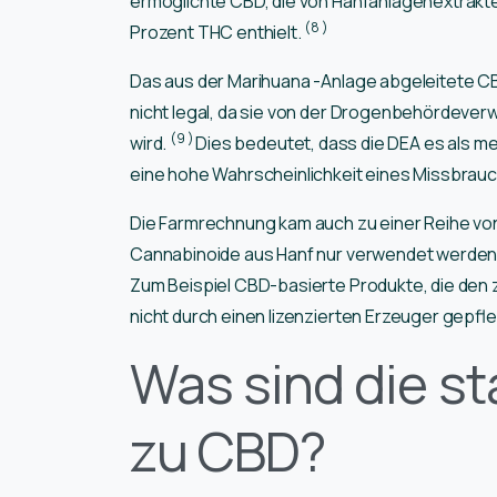
ermöglichte CBD, die von Hanfanlagenextrakten
(8
)
Prozent THC enthielt.
Das aus der Marihuana -Anlage abgeleitete C
nicht legal, da sie von der Drogenbehördeverw
(9
)
wird.
Dies bedeutet, dass die DEA es als 
eine hohe Wahrscheinlichkeit eines Missbrauc
Die Farmrechnung kam auch zu einer Reihe von
Cannabinoide aus Hanf nur verwendet werden
Zum Beispiel CBD-basierte Produkte, die den
nicht durch einen lizenzierten Erzeuger gepfleg
Was sind die s
zu CBD?