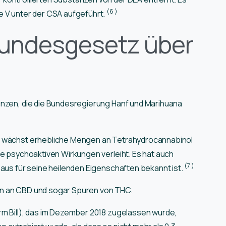
(6
)
e V unter der CSA aufgeführt.
Bundesgesetz über
lanzen, die die Bundesregierung Hanf und Marihuana
d wächst erhebliche Mengen an Tetrahydrocannabinol
ne psychoaktiven Wirkungen verleiht. Es hat auch
(7
)
eaus für seine heilenden Eigenschaften bekannt ist.
en an CBD und sogar Spuren von THC.
rm Bill), das im Dezember 2018 zugelassen wurde,