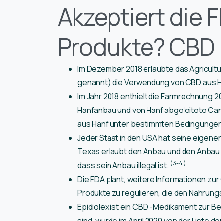
Akzeptiert die 
Produkte? CBD 
Im Dezember 2018 erlaubte das Agricult
genannt) die Verwendung von CBD aus Ha
Im Jahr 2018 enthielt die Farmrechnung 20
Hanfanbau und von Hanf abgeleitete Can
aus Hanf unter bestimmten Bedingungen 
Jeder Staat in den USA hat seine eigenen R
Texas erlaubt den Anbau und den Anbau d
(3-4
)
dass sein Anbau illegal ist.
Die FDA plant, weitere Informationen zu
Produkte zu regulieren, die den Nahrung
Epidiolex ist ein CBD -Medikament zur Be
sind, wurde im April 2020 von der Liste d