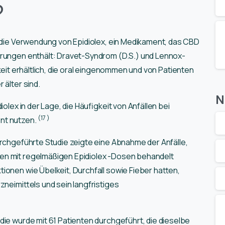
?
A die Verwendung von Epidiolex, ein Medikament, das CBD
örungen enthält: Dravet-Syndrom (D.S.) und Lennox-
igkeit erhältlich, die oral eingenommen und von Patienten
 älter sind.
N
olex in der Lage, die Häufigkeit von Anfällen bei
(17
)
nt nutzen.
urchgeführte Studie zeigte eine Abnahme der Anfälle,
en mit regelmäßigen Epidiolex -Dosen behandelt
ionen wie Übelkeit, Durchfall sowie Fieber hatten,
zneimittels und sein langfristiges
die wurde mit 61 Patienten durchgeführt, die dieselbe