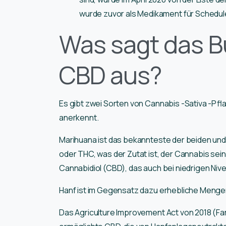
wurde zuvor als Medikament für Schedul
Was sagt das 
CBD aus?
Es gibt zwei Sorten von Cannabis -Sativa -Pf
anerkennt.
Marihuana ist das bekannteste der beiden un
oder THC, was der Zutat ist, der Cannabis sei
Cannabidiol (CBD), das auch bei niedrigen Niv
Hanf ist im Gegensatz dazu erhebliche Meng
Das Agriculture Improvement Act von 2018 (Fa