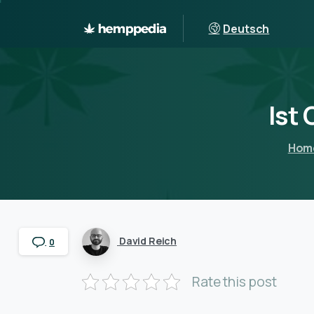
Deutsch
Ist
Hom
David Reich
0
Rate this post