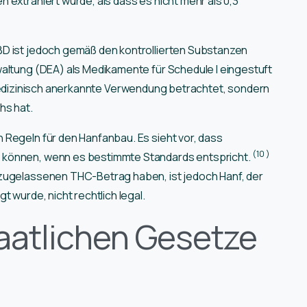
 extrahiert wurde, als dass es nicht mehr als 0,3
BD ist jedoch gemäß den kontrollierten Substanzen
altung (DEA) als Medikamente für Schedule I eingestuft
medizinisch anerkannte Verwendung betrachtet, sondern
hs hat.
 Regeln für den Hanfanbau. Es sieht vor, dass
(10
)
 können, wenn es bestimmte Standards entspricht.
 zugelassenen THC-Betrag haben, ist jedoch Hanf, der
t wurde, nicht rechtlich legal.
taatlichen Gesetze