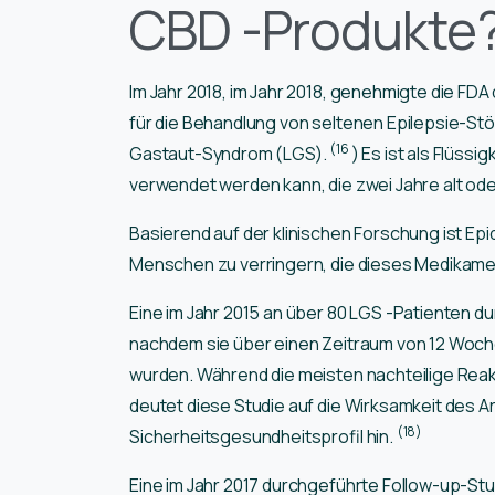
CBD -Produkte
Im Jahr 2018, im Jahr 2018, genehmigte die FD
für die Behandlung von seltenen Epilepsie-St
(16
Gastaut-Syndrom (LGS).
) Es ist als Flüss
verwendet werden kann, die zwei Jahre alt oder
Basierend auf der klinischen Forschung ist Epidi
Menschen zu verringern, die dieses Medikame
Eine im Jahr 2015 an über 80 LGS -Patienten d
nachdem sie über einen Zeitraum von 12 Woch
wurden. Während die meisten nachteilige Reakt
deutet diese Studie auf die Wirksamkeit des Ar
(18)
Sicherheitsgesundheitsprofil hin.
Eine im Jahr 2017 durchgeführte Follow-up-Stu