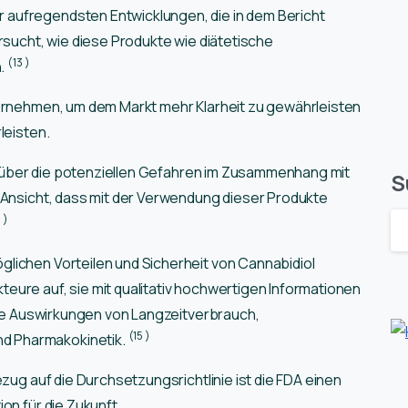
aufregendsten Entwicklungen, die in dem Bericht
rsucht, wie diese Produkte wie diätetische
(13
)
n.
ternehmen, um dem Markt mehr Klarheit zu gewährleisten
leisten.
eit über die potenziellen Gefahren im Zusammenhang mit
S
 Ansicht, dass mit der Verwendung dieser Produkte
4
)
lichen Vorteilen und Sicherheit von Cannabidiol
ure auf, sie mit qualitativ hochwertigen Informationen
 die Auswirkungen von Langzeitverbrauch,
(15
)
d Pharmakokinetik.
ezug auf die Durchsetzungsrichtlinie ist die FDA einen
on für die Zukunft.