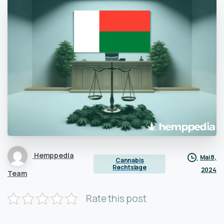
Hemppedia
Mai 8,
Cannabis
Rechtslage
2024
Team
Rate this post