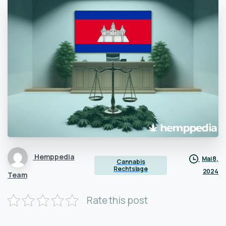
Hemppedia
Mai 8,
Cannabis
Rechtslage
2024
Team
Rate this post