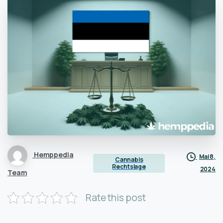
Hemppedia
Mai 8,
Cannabis
Rechtslage
2024
Team
Rate this post