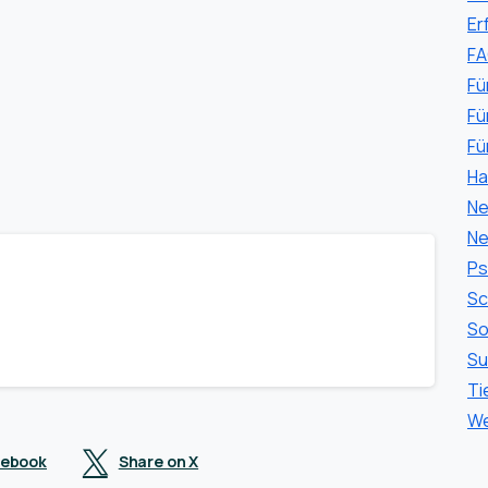
Er
F
Fü
Fü
Fü
Ha
Ne
Ne
Ps
Sc
So
Su
Ti
We
cebook
Share on X