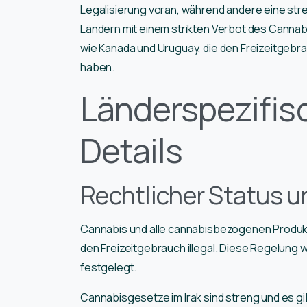
Legalisierung voran, während andere eine stre
Ländern mit einem strikten Verbot des Cannab
wie Kanada und Uruguay, die den Freizeitgebrau
haben.
Länderspezifis
Details
Rechtlicher Status u
Cannabis und alle cannabisbezogenen Produkte 
den Freizeitgebrauch illegal. Diese Regelung 
festgelegt.
Cannabisgesetze im Irak sind streng und es gibt