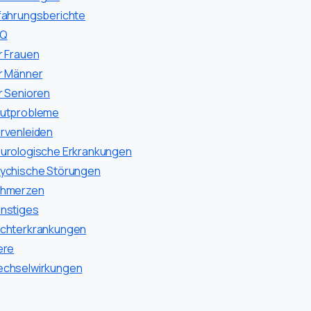
fahrungsberichte
AQ
r Frauen
r Männer
r Senioren
utprobleme
rvenleiden
urologische Erkrankungen
ychische Störungen
hmerzen
nstiges
chterkrankungen
ere
chselwirkungen