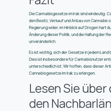
Die Cannabisgesetze im Irak sind eindeutig: Can
den Besitz, Verkauf und Anbau von Cannabis si
Regierung wider, im Hinblick auf Drogen hart d
Änderung dieser Politik, und die Haltung der 
unveränderlich.
Es ist wichtig, sich der Gesetze in jedem Land 
Dies ist insbesondere für Cannabisnutzer ents
unterschiedlich ist. Wir hoffen, dass dieser Ar
Cannabisgesetze im Irak zu erlangen.
Lesen Sie über 
den Nachbarlän