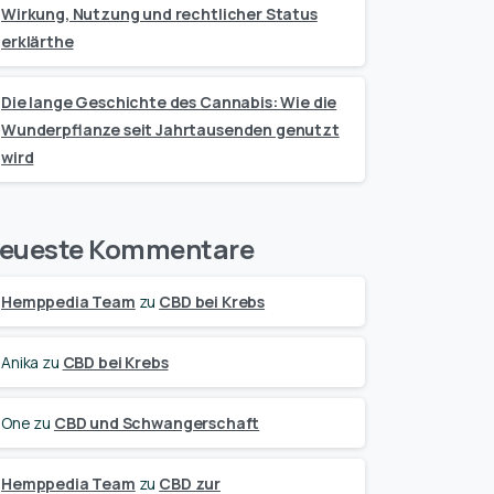
Wirkung, Nutzung und rechtlicher Status
erklärthe
Die lange Geschichte des Cannabis: Wie die
Wunderpflanze seit Jahrtausenden genutzt
wird
eueste Kommentare
Hemppedia Team
zu
CBD bei Krebs
Anika
zu
CBD bei Krebs
One
zu
CBD und Schwangerschaft
Hemppedia Team
zu
CBD zur