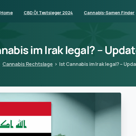
Home
CBD Öl Testsieger 2024
Cannabis-Samen Finder
nabis
im
Irak
legal?
–
Updat
Cannabis Rechtslage
Ist Cannabis im Irak legal? – Upd