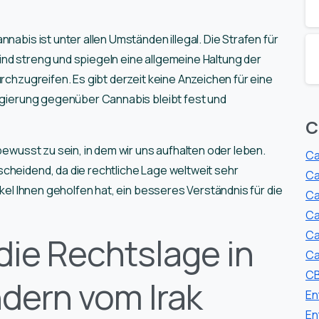
nabis ist unter allen Umständen illegal. Die Strafen für
nd streng und spiegeln eine allgemeine Haltung der
urchzugreifen. Es gibt derzeit keine Anzeichen für eine
Regierung gegenüber Cannabis bleibt fest und
C
bewusst zu sein, in dem wir uns aufhalten oder leben.
Ca
cheidend, da die rechtliche Lage weltweit sehr
Ca
tikel Ihnen geholfen hat, ein besseres Verständnis für die
Ca
Ca
Ca
die Rechtslage in
Ca
CB
dern vom Irak
En
En