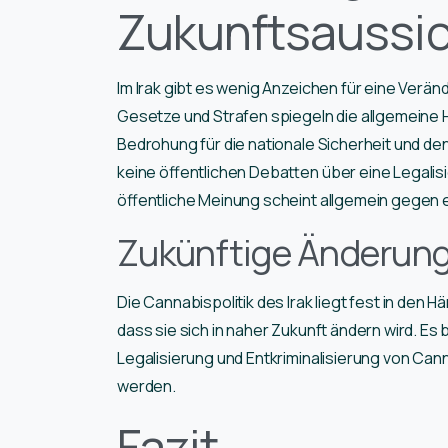
Zukunftsaussi
Im Irak gibt es wenig Anzeichen für eine Verän
Gesetze und Strafen spiegeln die allgemeine 
Bedrohung für die nationale Sicherheit und d
keine öffentlichen Debatten über eine Legalis
öffentliche Meinung scheint allgemein gegen 
Zukünftige Änderun
Die Cannabispolitik des Irak liegt fest in den 
dass sie sich in naher Zukunft ändern wird. Es
Legalisierung und Entkriminalisierung von Canna
werden.
Fazit