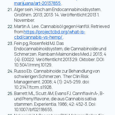
marijuana/art-20137855
.
Alger sein. Hoch am Endocannabinoidsystem.
Großhirn. 2013; 2013: 14. Veröffentlicht 2013 1.
November.
Martin A. Lee. Cannabisöl gegen Hanföl. Retrieved
from
https://projectcbd.org/what-is-
cbd/cannabis-vs-hemp/
.
Fein pg, Rosenfeld MJ. Das
Endocannabinoidsystem, die Cannabinoide und
Schmerzen. Rambam Maimonides Med J. 2013; 4
(4): E0022. Veröffentlicht 2013 29. Oktober. DOI:
10.5041/rmmj.10129.
Russo Eb. Cannabinoide zur Behandlung von
schwierigen Schmerzen. Ther Clin Risk
Management. 2008; 4 (1): 245-259. doi:
10.2147/tcrm.s1928.
Barrett ML, Scutt AM, Evans FJ. Cannflavin A-, B-
und Prenylflavone, die aus Cannabis sativa
stammen. Experientia. 1986; 42: 452-3. Doi:
10.1007/bf02118655.