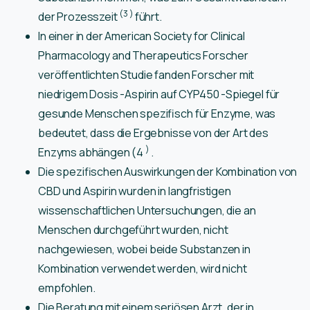
(3
)
der Prozesszeit
führt.
In einer in der American Society for Clinical
Pharmacology and Therapeutics Forscher
veröffentlichten Studie fanden Forscher mit
niedrigem Dosis -Aspirin auf CYP450 -Spiegel für
gesunde Menschen spezifisch für Enzyme, was
bedeutet, dass die Ergebnisse von der Art des
)
Enzyms abhängen (4
.
Die spezifischen Auswirkungen der Kombination von
CBD und Aspirin wurden in langfristigen
wissenschaftlichen Untersuchungen, die an
Menschen durchgeführt wurden, nicht
nachgewiesen, wobei beide Substanzen in
Kombination verwendet werden, wird nicht
empfohlen.
Die Beratung mit einem seriösen Arzt, der in