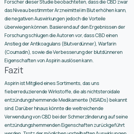
Forscher dieser Studie beobachteten, dass die CBD zwar
das Niveau bestimmter Arzneimittel im Blut erhöhen kann,
die negativen Auswirkungen jedoch die Vorteile
überwiegen können. Basierend auf den Ergebnissen der
Forschung schlugen die Autoren vor, dass CBD einen
Anstieg der Antikoagulans (Blutverdünner), Warfarin
(Coumadin), sowie die Verbesserung der blutdünneren
Eigenschaften von Aspirin auslösen kann.
Fazit
Aspirin ist Mitglied eines Sortiments, das uns
fieberreduzierende Wirkstoffe, die als nichtsteroidale
entzündungshemmende Medikamente (NSAIDs) bekannt
sind. Darüber hinaus könnte die weitreichende
Verwendung von CBD bei der Schmerzlinderung auf seine
entzündungshemmenden Eigenschaften zurückgeführt
werden. Trotz der möglichen vorteilhaften Auswirkungen