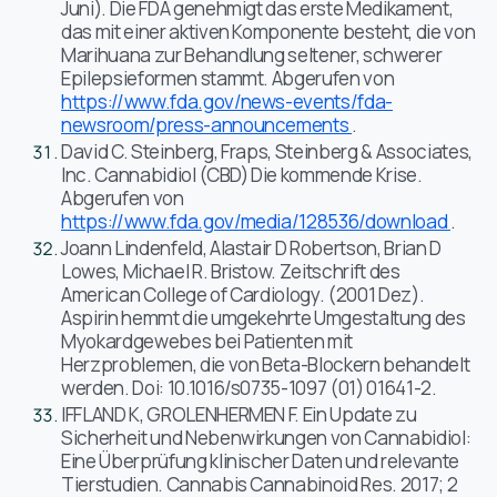
Juni). Die FDA genehmigt das erste Medikament,
das mit einer aktiven Komponente besteht, die von
Marihuana zur Behandlung seltener, schwerer
Epilepsieformen stammt. Abgerufen von
https://www.fda.gov/news-events/fda-
newsroom/press-announcements
.
David C. Steinberg, Fraps, Steinberg & Associates,
Inc. Cannabidiol (CBD) Die kommende Krise.
Abgerufen von
https://www.fda.gov/media/128536/download
.
Joann Lindenfeld, Alastair D Robertson, Brian D
Lowes, Michael R. Bristow. Zeitschrift des
American College of Cardiology. (2001 Dez).
Aspirin hemmt die umgekehrte Umgestaltung des
Myokardgewebes bei Patienten mit
Herzproblemen, die von Beta-Blockern behandelt
werden. Doi: 10.1016/s0735-1097 (01) 01641-2.
IFFLAND K, GROLENHERMEN F. Ein Update zu
Sicherheit und Nebenwirkungen von Cannabidiol:
Eine Überprüfung klinischer Daten und relevante
Tierstudien. Cannabis Cannabinoid Res. 2017; 2