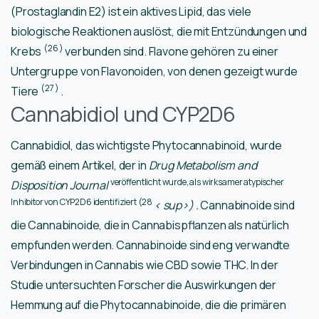
(Prostaglandin E2) ist ein aktives Lipid, das viele
biologische Reaktionen auslöst, die mit Entzündungen und
(26
)
Krebs
verbunden sind. Flavone gehören zu einer
Untergruppe von Flavonoiden, von denen gezeigt wurde
(27
)
Tiere
.
Cannabidiol und CYP2D6
Cannabidiol, das wichtigste Phytocannabinoid, wurde
gemäß einem Artikel, der in
Drug Metabolism and
veröffentlicht wurde, als wirksamer atypischer
Disposition Journal
Inhibitor von CYP2D6 identifiziert (28
< sup>)
.
Cannabinoide sind
die Cannabinoide, die in Cannabispflanzen als natürlich
empfunden werden. Cannabinoide sind eng verwandte
Verbindungen in Cannabis wie CBD sowie THC. In der
Studie untersuchten Forscher die Auswirkungen der
Hemmung auf die Phytocannabinoide, die die primären