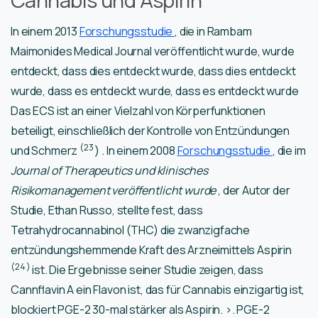
Cannabis und Aspirin
In einem 2013
Forschungsstudie
, die in Rambam
Maimonides Medical Journal veröffentlicht wurde, wurde
entdeckt, dass dies entdeckt wurde, dass dies entdeckt
wurde, dass es entdeckt wurde, dass es entdeckt wurde
Das ECS ist an einer Vielzahl von Körperfunktionen
beteiligt, einschließlich der Kontrolle von Entzündungen
(23
und Schmerz
) . In einem 2008
Forschungsstudie
, die im
Journal of Therapeutics und klinisches
Risikomanagement veröffentlicht wurde
, der Autor der
Studie, Ethan Russo, stellte fest, dass
Tetrahydrocannabinol (THC) die zwanzigfache
entzündungshemmende Kraft des Arzneimittels Aspirin
(24
)
ist. Die Ergebnisse seiner Studie zeigen, dass
Cannflavin A ein Flavon ist, das für Cannabis einzigartig ist,
blockiert PGE-2 30-mal stärker als Aspirin. >. PGE-2