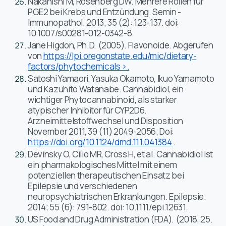
Nakanishi M, Rosenberg DW. Mehrere Rollen für
PGE2 bei Krebs und Entzündung. Semin -
Immunopathol. 2013; 35 (2): 123-137. doi:
10.1007/s00281-012-0342-8.
Jane Higdon, Ph.D. (2005). Flavonoide. Abgerufen
von
https://lpi.oregonstate.edu/mic/dietary-
factors/phytochemicals >.
Satoshi Yamaori, Yasuka Okamoto, Ikuo Yamamoto
und Kazuhito Watanabe. Cannabidiol, ein
wichtiger Phytocannabinoid, als starker
atypischer Inhibitor für CYP2D6.
Arzneimittelstoffwechsel und Disposition
November 2011, 39 (11) 2049-2056; Doi:
https://doi.org/10.1124/dmd.111.041384
.
Devinsky O, Cilio MR, Cross H, et al. Cannabidiol ist
ein pharmakologisches Mittel mit einem
potenziellen therapeutischen Einsatz bei
Epilepsie und verschiedenen
neuropsychiatrischen Erkrankungen. Epilepsie.
2014; 55 (6): 791-802. doi: 10.1111/epi.12631.
US Food and Drug Administration (FDA). (2018, 25.