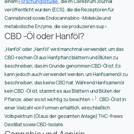
einem
Forschungsstudie
, die im Cerebrum Journal
veröffentlicht wurden (ECS), die die Rezeptoren für
Cannabinoid sowie Endocannabino -Moleküle und
metabolische Enzyme, die sie produzieren sup>.
CBD -Öl oder Hanföl?
„Hanföl“ oder „Hanföl“ wird manchmal verwendet, um das
CBD-reichen Öl aus Hanfpflanzblättern und Blüten zu
beschreiben, das im Grunde genommen CBD-Öl ist. Es
kann jedoch auch verwendet werden, um Hanfsamenöl zu
beschreiben, das keine CBD hat. Während Hanfsamenöl
kein CBD -Öl ist, stammt es aus Blättern und Blüten der
)
Pflanze, aber es ist wichtig zu beachten >
. CBD-Öl ist in
einer Vielzahl von Formen erhältlich, einschließlich
Vollspektrum (Öl aus der gesamten Anlage) THC-freies
Destillat sowie CBD-Isolate.