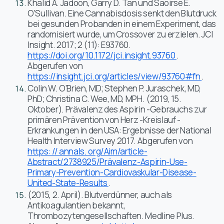
Khalid A. Jadoon, Garry D. Tan und Saoirse E.
O’Sullivan. Eine Cannabisdosis senkt den Blutdruck
bei gesunden Probanden in einem Experiment, das
randomisiert wurde, um Crossover zu erzielen. JCI
Insight. 2017; 2 (11): E93760.
https://doi.org/10.1172/jci.insight.93760
.
Abgerufen von
https://insight.jci.org/articles/view/93760#fn
.
Colin W. O’Brien, MD; Stephen P. Juraschek, MD,
PhD; Christina C. Wee, MD, MPH. (2019, 15.
Oktober). Prävalenz des Aspirin -Gebrauchs zur
primären Prävention von Herz -Kreislauf -
Erkrankungen in den USA: Ergebnisse der National
Health Interview Survey 2017. Abgerufen von
https: // annals. org/Aim/article-
Abstract/2738925/Prävalenz-Aspirin-Use-
Primary-Prevention-Cardiovaskular-Disease-
United-State-Results
.
(2015, 2. April). Blutverdünner, auch als
Antikoagulantien bekannt,
Thrombozytengesellschaften. Medline Plus.