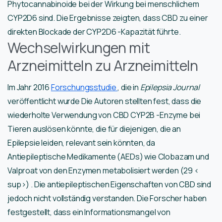
Phytocannabinoide bei der Wirkung bei menschlichem
CYP2D6 sind. Die Ergebnisse zeigten, dass CBD zu einer
direkten Blockade der CYP2D6 -Kapazität führte.
Wechselwirkungen mit
Arzneimitteln zu Arzneimitteln
Im Jahr 2016
Forschungsstudie
, die in
Epilepsia Journal
veröffentlicht wurde Die Autoren stellten fest, dass die
wiederholte Verwendung von CBD CYP2B -Enzyme bei
Tieren auslösen könnte, die für diejenigen, die an
Epilepsie leiden, relevant sein könnten, da
Antiepileptische Medikamente (AEDs) wie Clobazam und
Valproat von den Enzymen metabolisiert werden (29 <
sup>) . Die antiepileptischen Eigenschaften von CBD sind
jedoch nicht vollständig verstanden. Die Forscher haben
festgestellt, dass ein Informationsmangel von