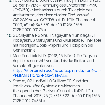
Ko JW, Desta Z, Soukhova NV, Tracy T, Flockhart DA.
Bei der In -vitro -Hemmung des Cytochrom -P450
(CYP450) -Mechanismus durch Tiklopidin des
Antiturtarme, das einen starken Einfluss auf
CYP2C19 sowie CYP2D6 hat. Br J Clin Pharmacol.
2000; 49 (4): 343-351. doi: 10.1046/j.1365-
2125.2000.00175.x.
S Uchiyama, R Sone, T Nagayama, Y Shibagaki, I
Kobayashi, S Maruyama und K Kusakabe. Therapie
mit niedrigem Dosis -Aspirin und Ticlopidin bei
Gehirnsämie.
Mark Fendrick, M. D. (2018, 15. März). Ein Tag von
Aspirin oder nicht? Verständnis der Risiken und
Vorteile. Abgerufen von
https://ihpi.umich.edu/news/aspirin-day- or-NOT-
ANSEVENTIONS-RISS-NIEMALE
.
Stanley CP, Hind WH, O’Sullivan SE. Sind das
kardiovaskuläre System ein wirksames
therapeutisches Ziel von Cannabidiol? Br J Clin
Pharmacol. 2013; 75 (2): 313-322. doi: 10.1111/j.1365-
2125.2012.04351.x.