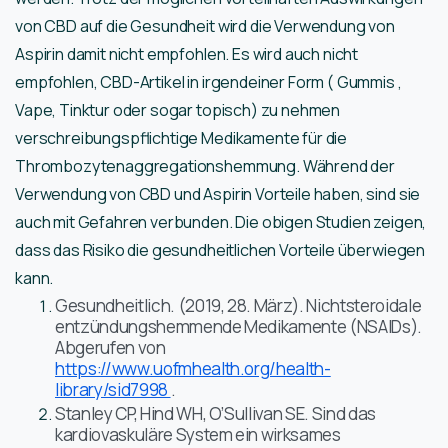
von CBD auf die Gesundheit wird die Verwendung von
Aspirin damit nicht empfohlen. Es wird auch nicht
empfohlen, CBD-Artikel in irgendeiner Form ( Gummis ,
Vape, Tinktur oder sogar topisch) zu nehmen
verschreibungspflichtige Medikamente für die
Thrombozytenaggregationshemmung. Während der
Verwendung von CBD und Aspirin Vorteile haben, sind sie
auch mit Gefahren verbunden. Die obigen Studien zeigen,
dass das Risiko die gesundheitlichen Vorteile überwiegen
kann.
Gesundheitlich. (2019, 28. März). Nichtsteroidale
entzündungshemmende Medikamente (NSAIDs).
Abgerufen von
https://www.uofmhealth.org/health-
library/sid7998
.
Stanley CP, Hind WH, O’Sullivan SE. Sind das
kardiovaskuläre System ein wirksames