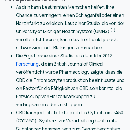
Aspirin kann bestimmten Menschen helfen, ihre
Chance zu verringern, einen Schlaganfall oder einen
Herzinfarkt zu erleiden. Laut einer Studie, die von der
(1
)
University of Michigan Health System (UMHS)
veröffentlicht wurde, kann das Treffpunkt jedoch
schwerwiegende Blutungen verursachen.
Die Ergebnisse einer Studie aus dem Jahr 2012
Forschung
, die im British Journal of Clinical
veröffentlicht wurde Pharmacology zeigte, dass die
CBD die Thrombozytenproduktion beeinflusste und
ein Faktor für die Fähigkeit von CBD sein könnte, die
Entwicklung von Herzerkrankungen zu
verlangsamen oder zu stoppen.
CBD kann jedoch die Fähigkeit des Cytochrom P450
(CYP450) -Systems zur Verarbeitung bestimmter
Substanzen hemmen, was zum Gesamtwachstum