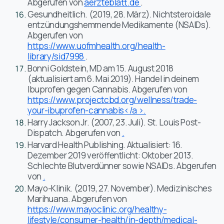
Abgerufen von
aerzteblatt.de
.
Gesundheitlich. (2019, 28. März). Nichtsteroidale
entzündungshemmende Medikamente (NSAIDs).
Abgerufen von
https://www.uofmhealth.org/health-
library/sid7998
.
Bonni Goldstein, MD am 15. August 2018
(aktualisiert am 6. Mai 2019). Handel in deinem
Ibuprofen gegen Cannabis. Abgerufen von
https://www.projectcbd.org/wellness/trade-
your-ibuprofen-cannabis</a >.
Harry Jackson Jr. (2007, 23. Juli). St. Louis Post-
Dispatch. Abgerufen von
.
Harvard Health Publishing. Aktualisiert: 16.
Dezember 2019 veröffentlicht: Oktober 2013.
Schlechte Blutverdünner sowie NSAIDs. Abgerufen
von
.
Mayo-Klinik. (2019, 27. November). Medizinisches
Marihuana. Abgerufen von
https://www.mayoclinic.org/healthy-
lifestyle/consumer-health/in-depth/medical-