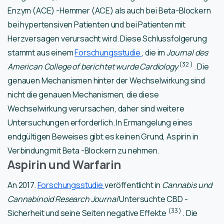
Enzym (ACE) -Hemmer (ACE) als auch bei Beta-Blockern
bei hypertensiven Patienten und bei Patienten mit
Herzversagen verursacht wird. Diese Schlussfolgerung
stammt aus einem
Forschungsstudie
, die im
Journal des
(32
)
American College of berichtet wurde Cardiology
. Die
genauen Mechanismen hinter der Wechselwirkung sind
nicht die genauen Mechanismen, die diese
Wechselwirkung verursachen, daher sind weitere
Untersuchungen erforderlich. In Ermangelung eines
endgültigen Beweises gibt es keinen Grund, Aspirin in
Verbindung mit Beta -Blockern zu nehmen.
Aspirin und Warfarin
An 2017.
Forschungsstudie
veröffentlicht in
Cannabis und
Cannabinoid Research Journal
Untersuchte CBD -
(33
)
Sicherheit und seine Seiten negative Effekte
. Die