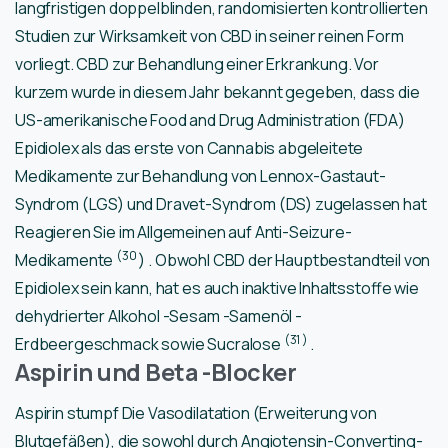
langfristigen doppelblinden, randomisierten kontrollierten
Studien zur Wirksamkeit von CBD in seiner reinen Form
vorliegt. CBD zur Behandlung einer Erkrankung. Vor
kurzem wurde in diesem Jahr bekannt gegeben, dass die
US-amerikanische Food and Drug Administration (FDA)
Epidiolex als das erste von Cannabis abgeleitete
Medikamente zur Behandlung von Lennox-Gastaut-
Syndrom (LGS) und Dravet-Syndrom (DS) zugelassen hat
Reagieren Sie im Allgemeinen auf Anti-Seizure-
(30
Medikamente
) . Obwohl CBD der Hauptbestandteil von
Epidiolex sein kann, hat es auch inaktive Inhaltsstoffe wie
dehydrierter Alkohol -Sesam -Samenöl -
(31
)
Erdbeergeschmack sowie Sucralose
.
Aspirin und Beta -Blocker
Aspirin stumpf Die Vasodilatation (Erweiterung von
Blutgefäßen), die sowohl durch Angiotensin-Converting-