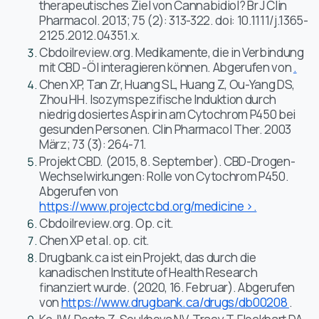
therapeutisches Ziel von Cannabidiol? Br J Clin
Pharmacol. 2013; 75 (2): 313-322. doi: 10.1111/j.1365-
2125.2012.04351.x.
Cbdoilreview.org. Medikamente, die in Verbindung
mit CBD -Öl interagieren können. Abgerufen von
.
Chen XP, Tan Zr, Huang SL, Huang Z, Ou-Yang DS,
Zhou HH. Isozymspezifische Induktion durch
niedrig dosiertes Aspirin am Cytochrom P450 bei
gesunden Personen. Clin Pharmacol Ther. 2003
März; 73 (3): 264-71.
Projekt CBD. (2015, 8. September). CBD-Drogen-
Wechselwirkungen: Rolle von Cytochrom P450.
Abgerufen von
https://www.projectcbd.org/medicine >.
Cbdoilreview.org. Op. cit.
Chen XP et al. op. cit.
Drugbank.ca ist ein Projekt, das durch die
kanadischen Institute of Health Research
finanziert wurde. (2020, 16. Februar). Abgerufen
von
https://www.drugbank.ca/drugs/db00208
.