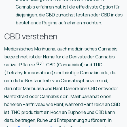
Cannabis erfahren hat, ist die effektivste Option für
diejenigen, die CBD zunächst testen oder CBD in das
bestehende Regime aufnehmen möchten.
CBD verstehen
Medizinisches Marihuana, auch medizinisches Cannabis
bezeichnet, ist der Name für die Derivate der Cannabis
(20
)
sativa -Pflanze
. CBD (Cannabidiol) und THC
(Tetrahydrocannabinol) sind häufige Cannabinoide, die
natürliche Bestandteile von Cannabispflanzen sind,
darunter Marihuana und Hanf. Daher kann CBD entweder
Hanfextrakt oder Cannabis sein. Marihuana hat einen
höheren Hanfniveau wie Hanf, während Hanf reich an CBD
ist. THC produziert ein Hoch an Euphorie und CBD kann
dazu beitragen, Ruhe und Entspannung zu fördern. In