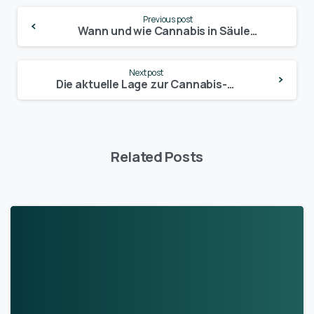
Continue
Previous post
Reading
Wann und wie Cannabis in Säule 1 des deutschen Betäubungsmittelgesetzes integriert wird: Ein umfassender Leitfaden
Next post
Die aktuelle Lage zur Cannabis-Legalisierung in Deutschland: Alle Fakten und Termine auf einen Blick
Related Posts