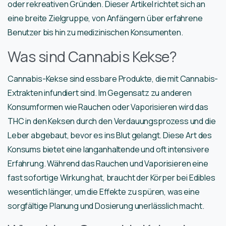
oder rekreativen Gründen. Dieser Artikel richtet sich an
eine breite Zielgruppe, von Anfängern über erfahrene
Benutzer bis hin zu medizinischen Konsumenten.
Was sind Cannabis Kekse?
Cannabis-Kekse sind essbare Produkte, die mit Cannabis-
Extrakten infundiert sind. Im Gegensatz zu anderen
Konsumformen wie Rauchen oder Vaporisieren wird das
THC in den Keksen durch den Verdauungsprozess und die
Leber abgebaut, bevor es ins Blut gelangt. Diese Art des
Konsums bietet eine langanhaltende und oft intensivere
Erfahrung. Während das Rauchen und Vaporisieren eine
fast sofortige Wirkung hat, braucht der Körper bei Edibles
wesentlich länger, um die Effekte zu spüren, was eine
sorgfältige Planung und Dosierung unerlässlich macht.