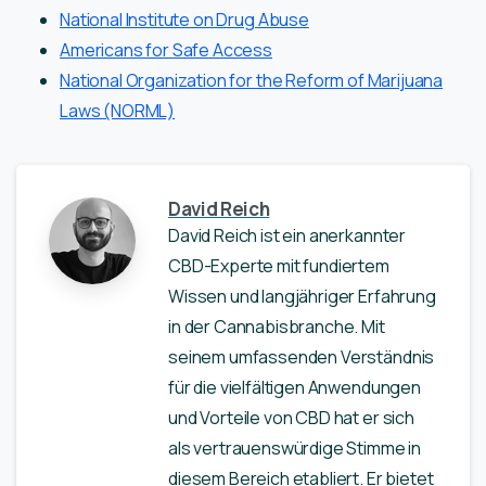
National Institute on Drug Abuse
Americans for Safe Access
National Organization for the Reform of Marijuana
Laws (NORML)
David Reich
David Reich ist ein anerkannter
CBD-Experte mit fundiertem
Wissen und langjähriger Erfahrung
in der Cannabisbranche. Mit
seinem umfassenden Verständnis
für die vielfältigen Anwendungen
und Vorteile von CBD hat er sich
als vertrauenswürdige Stimme in
diesem Bereich etabliert. Er bietet