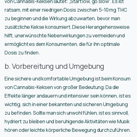
von Cannabis-Keksen lautet: „Start low, go slow“. Es ist
ratsam, mit einer niedrigen Dosis zwischen 5-10 mg THC
zu beginnen und die Wirkung abzuwarten, bevor man
zusätzliche Kekse konsumiert. Diese Herangehensweise
hilft, unerwünschte Nebenwirkungen zu vermeiden und
ermöglicht es dem Konsumenten, die für ihn optimale
Dosis zu finden.
b. Vorbereitung und Umgebung
Eine sichere und komfortable Umgebung ist beim Konsum
von Cannabis-Keksen von großer Bedeutung. Da die
Effekte länger andauern und intensiver sein können, ist es
wichtig, sich in einer bekannten und sicheren Umgebung
zu befinden. Sollte man sich unwohl fühlen, ist es sinnvoll,
hydriert zu bleiben und beruhigende Aktivitäten wie Musik
hören oder leichte körperliche Bewegung durchzuführen.